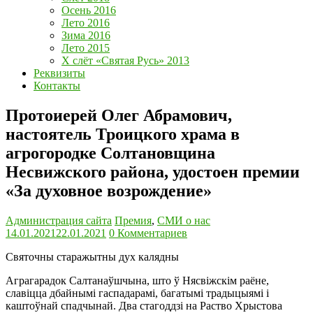
Осень 2016
Лето 2016
Зима 2016
Лето 2015
Х слёт «Святая Русь» 2013
Реквизиты
Контакты
Протоиерей Олег Абрамович,
настоятель Троицкого храма в
агрогородке Солтановщина
Несвижского района, удостоен премии
«За духовное возрождение»
Администрация сайта
Премия
,
СМИ о нас
14.01.2021
22.01.2021
0 Комментариев
Святочны старажытны дух калядны
Аграгарадок Салтанаўшчына, што ў Нясвiжскiм раёне,
славiцца дбайнымi гаспадарамi, багатымi традыцыямi i
каштоўнай спадчынай. Два стагоддзi на Раство Хрыстова