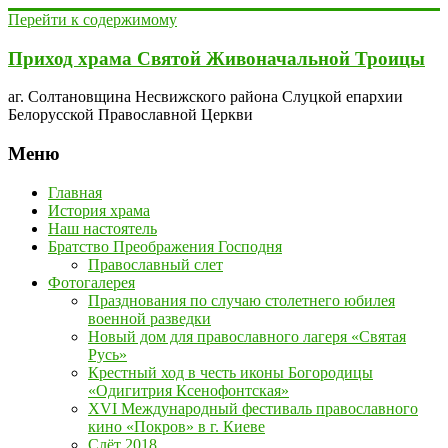
Перейти к содержимому
Приход храма Святой Живоначальной Троицы
аг. Солтановщина Несвижского района Слуцкой епархии
Белорусской Православной Церкви
Меню
Главная
История храма
Наш настоятель
Братство Преображения Господня
Православный слет
Фотогалерея
Празднования по случаю столетнего юбилея
военной разведки
Новый дом для православного лагеря «Святая
Русь»
Крестный ход в честь иконы Богородицы
«Одигитрия Ксенофонтская»
XVI Международный фестиваль православного
кино «Покров» в г. Киеве
Слёт 2018