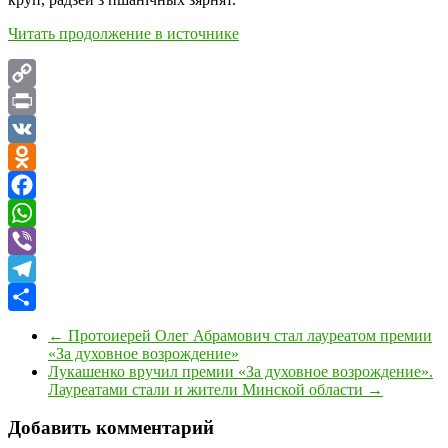
Читать продолжение в источнике
Copy
Link
Print
VK
Odnoklassniki
Facebook
WhatsApp
Viber
Telegram
Отправить
←
Протоиерей Олег Абрамович стал лауреатом премии
«За духовное возрождение»
Лукашенко вручил премии «За духовное возрождение».
Лауреатами стали и жители Минской области
→
Добавить комментарий