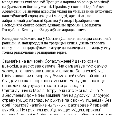
меладычныя гукi званоў Троiцкай царквы збiраюць вернiкаў
на ўрачыстыя богаслужэннi. Правiць у святынi iерэй Алег
Абрамовiч. За значны асабiсты ўклад ва ўмацаванне духоўных
каштоўнасцей сярод дзяцей i моладзi, арганiзацыю
дабрачыннай дзейнасцi брацтва ў гонар Праабражэння
Гасподняга святар сёлета адзначаны прэмiяй Прэзiдэнта
Рэспублiкi Беларусь «За духоўнае адраджэнне».
Каляднае набажэнства ў Салтанаўшчыне пачнецца святочнай
ранiцай. А напярэдаднi па традыцыi куцця, дзень строгага
посту, калi па царкоўным статуце дазваляецца прымаць у ежу
толькi размочанае i разваранае зерне.
Звычайна на вячэрнiм богаслужэннi ў цэнтр храма
выносiцца васковая свечка. Яна сiмвалiзуе тую самую
зорку, што паказала валхвам шлях да Боганемаўляцi.
Цiхiм калядным вечарам у бязмежнай нябеснай цiшынi
быццам зорка з зоркаю гамоняць. На куццю чакаюць
сваiх дзяцей, унукаў стараста аграгарадка
Салтанаўшчына Мiхаiл Петручэня i яго жонка Ганна. У
абноўленым доме яны замянiлi печ на духоўку. Галоўную
страву куццю гаспадыня рыхтуе па-свойму: пшанiцай без
солi i прыпраў напаўняе чыгунчык i распарвае ў гарачай
духоўцы. Не грэх прыправiць куццю мёдам, арэхамi,
сушанай садавiной. Усе стравы, а iх звычайна ставiцца на