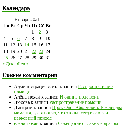
Календарь
Январь 2021
Пн
Вт
Ср
Чт
Пт
Сб
Вс
1
2
3
4
5
6
7
8
9
10
11
12
13
14
15
16
17
18
19
20
21
22
23
24
25
26
27
28
29
30
31
« Дек
Фев »
Свежие комментарии
Администрация сайта
к записи
Распространение
помощи
Алёна тюхай
к записи
И один в поле воин
Любовь
к записи
Распространение помощи
Дмитрий
к записи
Прот. Олег Абрамович: У меня два
момента, где я понял, что это навсегда: семья и
церковный приход
елена тюхай
к записи
Совещание с главным врачом