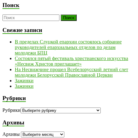
Поиск
Свежие записи
В пределах Слуцкой епархии состоялось собрание
руководителей епархиальных отделов по делам
молодежи БПЦ
Состоялся пятый фестиваль христианского искусства
«Несвиж Христов приглашает»
На Несвижчине прошел Всебелорусский летний слет
молодежи Белорусской Православной Церкви
Зажинки
Зажинки
Рубрики
Рубрики
Архивы
Архивы