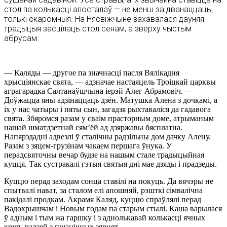
стол па колькасцi апосталаў — не менш за дванаццаць,
толькi скаромныя. На Нясвiжчыне захавалася даўняя
традыцыя засцiлаць стол сенам, а зверху чыстым
абрусам.
— Каляды — другое па значнасцi пасля Вялiкадня
хрысцiянскае свята, — адзначае настаяцель Троiцкай царквы
аграгарадка Салтанаўшчына iерэй Алег Абрамовiч. —
Доўжацца яны адзiнаццаць дзён. Матушка Алена з дочкамi, а
iх у нас чатыры i пяты сын, загадзя рыхтавалiся да гадавога
свята. Збяромся разам у сваiм прасторным доме, атрыманым
нашай шматдзетнай сям’ёй ад дзяржавы бясплатна.
Напярэдаднi адвезлi ў сталiчны радзiльны дом дачку Алену.
Разам з зяцем-грузiнам чакаем першага ўнука. У
перадсвяточны вечар будзе на нашым стале традыцыйная
куцця. Так сустракалi гэтыя святыя днi мае дзяды i прадзеды.
Куццю перад заходам сонца ставiлi на покуць. Да вячэры не
спытвалi нават, за сталом елi апошняй, рэшткi сiмвалiчна
пакiдалi продкам. Акрамя Каляд, куццю спраўлялi перад
Вадохрышчам i Новым годам па старым стылi. Каша варылася
ў адным i тым жа гаршку i з аднолькавай колькасцi ячных
круп, радзей з пшанiчных зярнят.