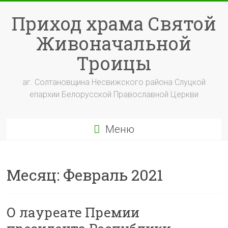
Перейти
к
Приход храма Святой
содержимому
Живоначальной
Троицы
аг. Солтановщина Несвижского района Слуцкой
епархии Белорусской Православной Церкви
Меню
Месяц:
Февраль 2021
О лауреате Премии