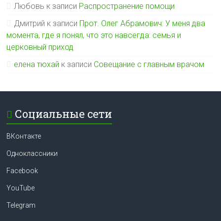
Любовь
к записи
Распространение помощи
Дмитрий
к записи
Прот. Олег Абрамович: У меня два
момента, где я понял, что это навсегда: семья и
церковный приход
елена тюхай
к записи
Совещание с главным врачом
Социальные сети
ВКонтакте
Одноклассники
Facebook
YouTube
Telegram