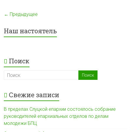
l
b
t
b
e
О
a
o
s
e
l
т
← Предыдущее
s
o
A
r
e
п
s
k
p
g
р
Наш настоятель
n
p
r
а
i
a
в
k
m
и
Поиск
i
т
ь
Свежие записи
В пределах Слуцкой епархии состоялось собрание
руководителей епархиальных отделов по делам
молодежи БПЦ