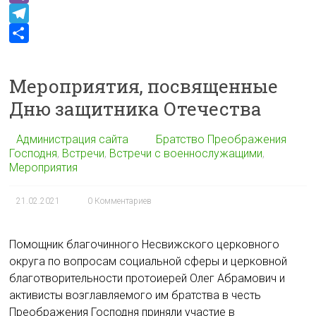
n
o
c
h
V
k
k
e
a
i
T
l
b
t
b
e
О
a
o
s
e
l
т
Мероприятия, посвященные
s
o
A
r
e
п
Дню защитника Отечества
s
k
p
g
р
n
p
r
а
Администрация сайта
Братство Преображения
i
a
в
Господня
,
Встречи
,
Встречи с военнослужащими
,
Мероприятия
k
m
и
i
т
21.02.2021
0 Комментариев
ь
Помощник благочинного Несвижского церковного
округа по вопросам социальной сферы и церковной
благотворительности протоиерей Олег Абрамович и
активисты возглавляемого им братства в честь
Преображения Господня приняли участие в