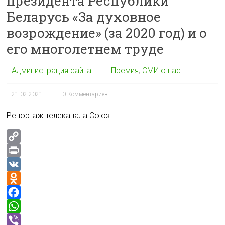
президента Республики
Беларусь «За духовное
возрождение» (за 2020 год) и о
его многолетнем труде
Администрация сайта
Премия
,
СМИ о нас
21.02.2021
0 Комментариев
Репортаж телеканала Союз
C
o
P
p
r
V
y
i
K
O
L
n
d
F
i
t
n
a
W