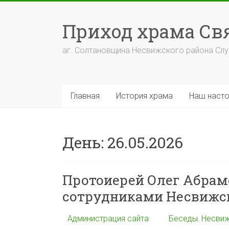
Перейти
к
Приход храма С
содержимому
аг. Солтановщина Несвижского района Сл
Главная
История храма
Наш насто
День:
26.05.2026
Протоиерей Олег Абрам
сотрудниками Несвижс
Администрация сайта
Беседы
,
Несви