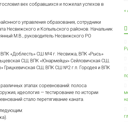
гословил вех собравшихся и пожелал успехов в
«
районного управления образования, сотрудники
та Несвижского и Копыльского районов. Начальник
янный М.В., руководитель Несвижского РО
Р
: ВПК «Доблесть» СШ №4 г. Несвижа, ВПК «Рысь»
ьцевская СШ, ВПК «Юнармейцы» Сейловичская СШ,
р» Грицкевичская СШ, ВПК СШ №2 г.п. Городея и ВПК
п
 различных этапах соревнований: полоса
 оружия, идеология — тестирование по истории
м
евнований стало перетягивание каната.
н
следующим:
г
жа).