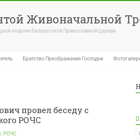
вятой Живоначальной Т
уцкой епархии Белорусской Православной Церкви
ятель
Братство Преображения Господня
Фотогалер
Н
ович провел беседу с
кого РОЧС
ж
,
РОЧС