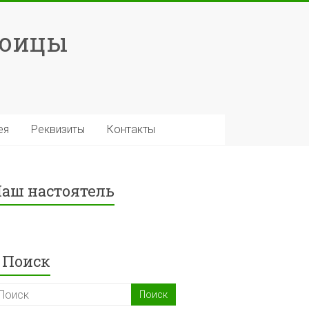
роицы
ея
Реквизиты
Контакты
аш настоятель
Поиск