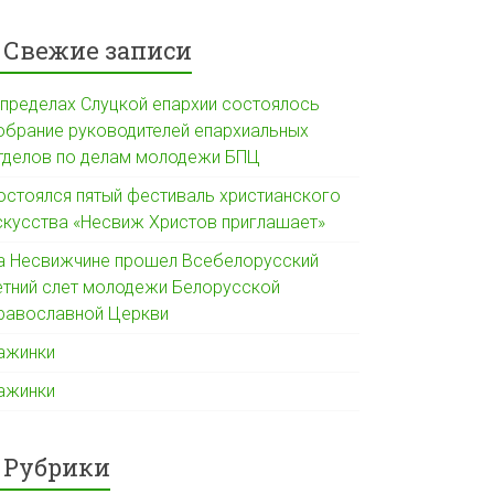
Свежие записи
 пределах Слуцкой епархии состоялось
обрание руководителей епархиальных
тделов по делам молодежи БПЦ
остоялся пятый фестиваль христианского
скусства «Несвиж Христов приглашает»
а Несвижчине прошел Всебелорусский
етний слет молодежи Белорусской
равославной Церкви
ажинки
ажинки
Рубрики