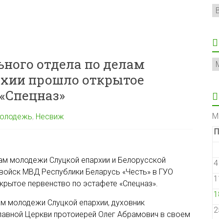
Р
ного отдела по делам
А
рхии прошло открытое
 «Спецназ»
М
олодежь
,
Несвиж
П
лам молодежи Слуцкой епархии и Белорусской
4
войск МВД Республики Беларусь «Честь» в ГУО
1
крытое первенство по эстафете «Спецназ».
1
ам молодежи Слуцкой епархии, духовник
2
авной Церкви протоиерей Олег Абрамович в своем