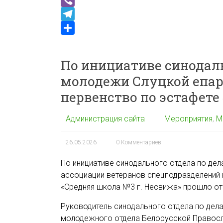
n
o
c
h
V
k
k
e
a
i
T
l
b
t
b
e
О
a
o
s
e
l
т
По инициативе синодаль
s
o
A
r
e
п
молодежи Слуцкой епа
s
k
p
g
р
первенство по эстафете
n
p
r
а
i
a
в
Администрация сайта
Мероприятия
,
М
k
m
и
i
т
26.05.2026
0 Комментариев
ь
По инициативе синодального отдела по де
ассоциации ветеранов спецподразделений 
«Средняя школа №3 г. Несвижа» прошло от
Руководитель синодального отдела по дел
молодежного отдела Белорусской Правосл