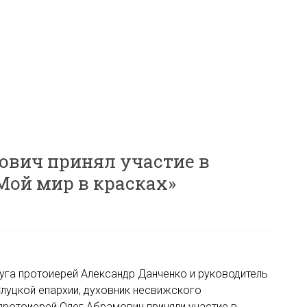
ович принял участие в
Мой мир в красках»
га протоиерей Александр Данченко и руководитель
луцкой епархии, духовник несвижского
ротоиерей Олег Абрамович приняли участие в