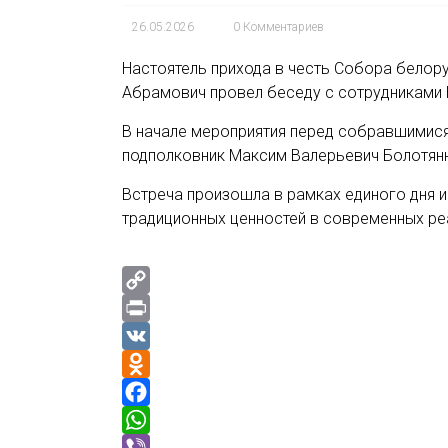
26.05.2026
0 Комментариев
Настоятель прихода в честь Собора белору
Абрамович провел беседу с сотрудниками
В начале мероприятия перед собравшимися
подполковник Максим Валерьевич Болотян
Встреча произошла в рамках единого дня 
традиционных ценностей в современных ре
C
o
P
p
r
V
y
i
K
O
L
n
d
F
i
t
n
a
W