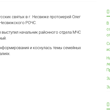
сских святых в г. Несвиже протоиерей Олег
 Несвижского РОЧС.
В
с
 выступил начальник районного отдела МЧС
о
ный.
С
информирования и коснулась темы семейных
и
алиях.
Н
л
П
З
З