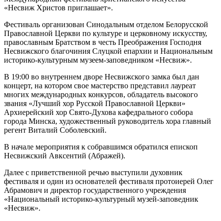
«Несвиж Христов приглашает».
Фестиваль организован Синодальным отделом Белорусской
Православной Церкви по культуре и церковному искусству,
православным Братством в честь Преображения Господня
Несвижского благочиния Слуцкой епархии и Национальным
историко-культурным музеем-заповедником «Несвиж».
В 19:00 во внутреннем дворе Несвижского замка был дан
концерт, на котором свое мастерство представил лауреат
многих международных конкурсов, обладатель высокого
звания «Лучший хор Русской Православной Церкви»
Архиерейский хор Свято-Духова кафедрального собора
города Минска, художественный руководитель хора главный
регент Виталий Соболевский.
В начале мероприятия к собравшимся обратился епископ
Несвижский Авксентий (Абражей).
Далее с приветственной речью выступили духовник
фестиваля и один из основателей фестиваля протоиерей Олег
Абрамович и директор государственного учреждения
«Национальный историко-культурный музей-заповедник
«Несвиж».