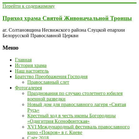
Перейти к содержимому
Приход храма Святой Живоначальной Троицы
аг. Солтановщина Несвижского района Слуцкой епархии
Белорусской Православной Церкви
Меню
Главная
История храма
Наш настоятель
Братство Преображения Господня
Православный слет
Фотогалерея
Празднования по случаю столетнего юбилея
военной разведки
Новый дом для православного лагеря «Святая
Русь»
Крестный ход в честь иконы Богородицы
«Одигитрия Ксенофонтская»
XVI Международный фестиваль православного
кино «Покров» в г. Киеве
Слёт 2018