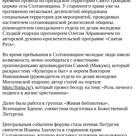
времени провела на приходской территории Свято-Троицкой
церкви села Солтановщина. У старинного храма уже на
протяжении нескольких десятилетий оборудована
специальная территория для мероприятий, проводимых
настоятелем солтановщинской религиозной общины,
руководителем синодального отдела по делам молодежи
Слуцкой епархии протоиереем Олегом Абрамовичем по
авторской духовно-просветительской программе «Святая
Русь».
Во время пребывания в Солтановщине молодые люди имели
возможность лично пообщаться с известными
проповедниками архимандритом Саввой (Мажуко), который
раскрыл тему «Культура и быт» и иереем Виктором
Никишовым (руководитель отдела по делам молодежи
Могилевской епархии; автор статей на портале
https://foma.ru/
), который провел беседу на тему «Роль личного
подвига в жизни христианина».
Далее была работа в группах «Живая библиотека»,
Всенощное Бдение, совместная подготовка к Божественной
Литургии.
Центральным событием форума стала ночная Литургия
святителя Иоанна Златоуста в старинном храме
Солтановщины, которую возглавил духовник молодежного