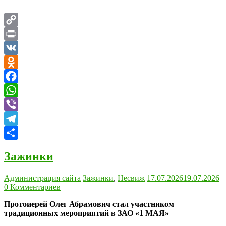
Copy
Link
Print
VK
Odnoklassniki
Facebook
WhatsApp
Viber
Telegram
Отправить
Зажинки
Администрация сайта
Зажинки
,
Несвиж
17.07.2026
19.07.2026
0 Комментариев
Протоиерей Олег Абрамович стал участником
традиционных мероприятий в ЗАО «1 МАЯ»