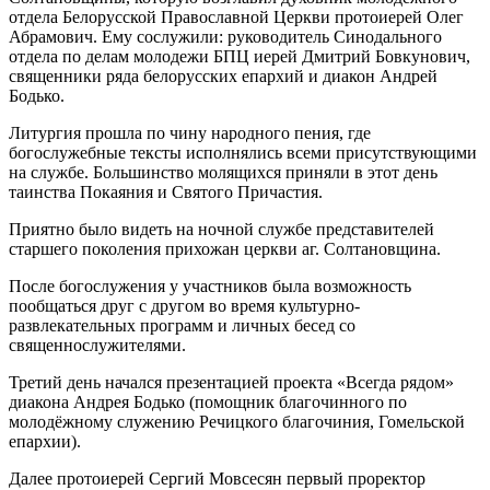
отдела Белорусской Православной Церкви протоиерей Олег
Абрамович. Ему сослужили: руководитель Синодального
отдела по делам молодежи БПЦ иерей Дмитрий Бовкунович,
священники ряда белорусских епархий и диакон Андрей
Бодько.
Литургия прошла по чину народного пения, где
богослужебные тексты исполнялись всеми присутствующими
на службе. Большинство молящихся приняли в этот день
таинства Покаяния и Святого Причастия.
Приятно было видеть на ночной службе представителей
старшего поколения прихожан церкви аг. Солтановщина.
После богослужения у участников была возможность
пообщаться друг с другом во время культурно-
развлекательных программ и личных бесед со
священнослужителями.
Третий день начался презентацией проекта «Всегда рядом»
диакона Андрея Бодько (помощник благочинного по
молодёжному служению Речицкого благочиния, Гомельской
епархии).
Далее протоиерей Сергий Мовсесян первый проректор