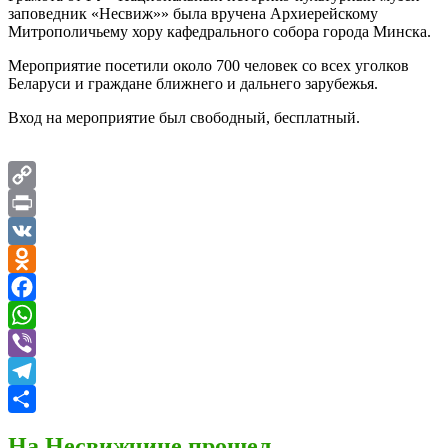
заповедник «Несвиж»» была вручена Архиерейскому
Митрополичьему хору кафедрального собора города Минска.
Мероприятие посетили около 700 человек со всех уголков
Беларуси и граждане ближнего и дальнего зарубежья.
Вход на мероприятие был свободный, бесплатный.
Copy
Link
Print
VK
Odnoklassniki
Facebook
WhatsApp
Viber
Telegram
Отправить
На Несвижчине прошел