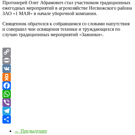
Протоиерей Олег Абрамович стал участником традиционных
ежегодных мероприятий в агрохозяйстве Несвижского района
ЗАО «1 МАЯ» в начале уборочной компании.
Священник обратился к собравшимся со словами напутствия
и совершил чин освящения техники и труждающихся по
случаю традиционных мероприятий «Зажинки».
Copy
Link
Print
VK
Odnoklassniki
Facebook
WhatsApp
Viber
Telegram
Отправить
← Предыдущее