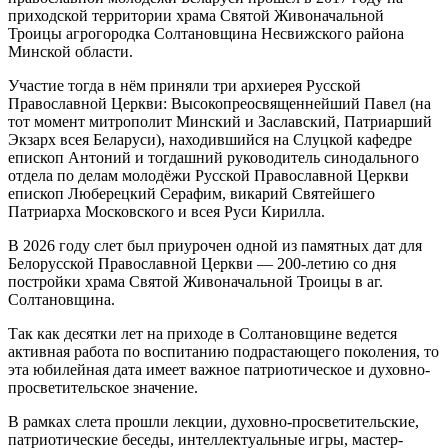
приходской территории храма Святой Живоначальной
Троицы агрогородка Солтановщина Несвижского района
Минской области.
Участие тогда в нём приняли три архиерея Русской
Православной Церкви: Высокопреосвященнейший Павел (на
тот момент митрополит Минский и Заславский, Патриарший
Экзарх всея Беларуси), находившийся на Слуцкой кафедре
епископ Антоний и тогдашний руководитель синодального
отдела по делам молодёжи Русской Православной Церкви
епископ Люберецкий Серафим, викарий Святейшего
Патриарха Московского и всея Руси Кирилла.
В 2026 году слет был приурочен одной из памятных дат для
Белорусской Православной Церкви — 200-летию со дня
постройки храма Святой Живоначальной Троицы в аг.
Солтановщина.
Так как десятки лет на приходе в Солтановщине ведется
активная работа по воспитанию подрастающего поколения, то
эта юбилейная дата имеет важное патриотическое и духовно-
просветительское значение.
В рамках слета прошли лекции, духовно-просветительские,
патриотические беседы, интеллектуальные игры, мастер-