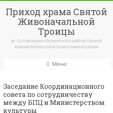
Перейти
к
Приход храма Святой
содержимому
Живоначальной
Троицы
аг. Солтановщина Несвижского района Слуцкой
епархии Белорусской Православной Церкви
Меню
Заседание Координационного
совета по сотрудничеству
между БПЦ и Министерством
культуры