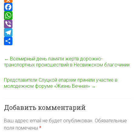
y
i
K
O
L
n
d
F
i
t
n
a
W
n
o
c
h
V
k
k
e
a
i
T
l
b
t
b
e
О
a
o
s
e
l
т
←
Всемирный день памяти жертв дорожно-
транспортных происшествий в Несвижском благочинии
s
o
A
r
e
п
s
k
p
g
р
Представители Слуцкой епархии приняли участие в
n
p
r
а
молодежном форуме «Жизнь Вечная»
→
i
a
в
k
m
и
Добавить комментарий
i
т
ь
Ваш адрес email не будет опубликован.
Обязательные
поля помечены
*