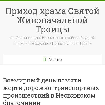
Перейти
к
Приход храма Святой
содержимому
Живоначальной
Троицы
аг. Солтановщина Несвижского района Слуцкой
епархии Белорусской Православной Церкви
Меню
Всемирный день памяти
жертв дорожно-транспортных
происшествий в Несвижском
благочинии