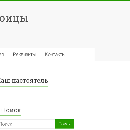
роицы
ея
Реквизиты
Контакты
аш настоятель
Поиск