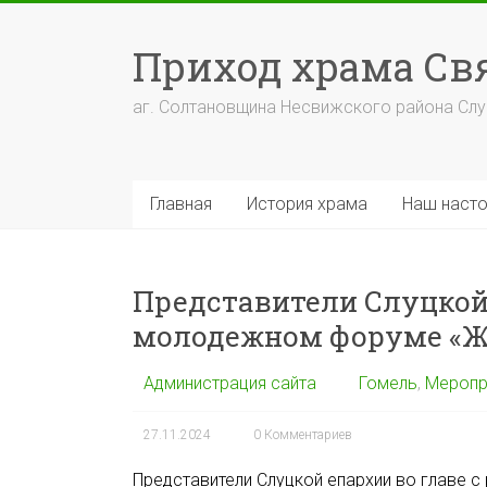
Перейти
к
Приход храма С
содержимому
аг. Солтановщина Несвижского района Сл
Главная
История храма
Наш насто
Представители Слуцкой
молодежном форуме «Ж
Администрация сайта
Гомель
,
Меропр
27.11.2024
0 Комментариев
Представители Слуцкой епархии во главе с