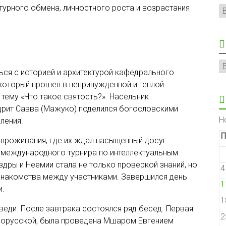
турного обмена, личностного роста и возрастания
Р
А
ься с историей и архитектурой кафедрального
который прошел в непринужденной и теплой
тему «Что такое святость?». Насельник
дрит Савва (Мажуко) поделился богословскими
Н
ления.
П
проживания, где их ждал насыщенный досуг.
х международного турнира по интеллектуальным
здры и Неемии стала не только проверкой знаний, но
4
знакомства между участниками. Завершился день
1
и.
1
веди. После завтрака состоялся ряд бесед. Первая
2
елорусской, была проведена Мшаром Евгением