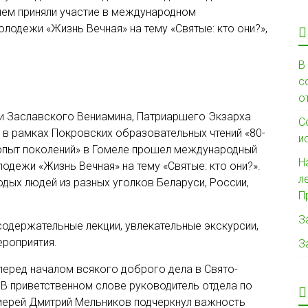
ем приняли участие в международном
одежи «Жизнь Вечная» на тему «Святые: кто они?»,
В
с
о
и Заславского Вениамина, Патриаршего Экзарха
С
а в рамках Покровских образовательных чтений «80-
и
 опыт поколений» в Гомеле прошел международный
Н
дежи «Жизнь Вечная» на тему «Святые: кто они?».
л
дых людей из разных уголков Беларуси, России,
П
З
одержательные лекции, увлекательные экскурсии,
ероприятия.
З
еред началом всякого доброго дела в Свято-
 приветственном слове руководитель отдела по
иерей Дмитрий Мельников подчеркнул важность