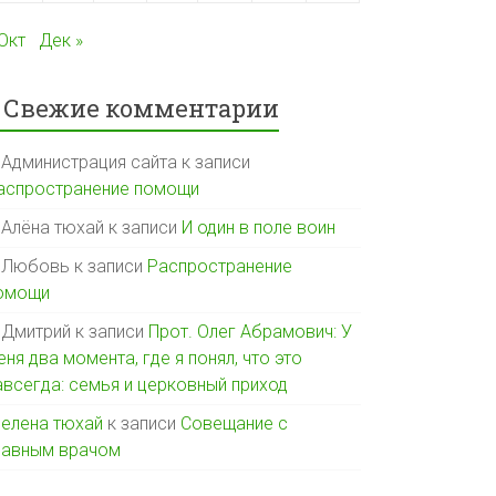
 Окт
Дек »
Свежие комментарии
Администрация сайта
к записи
аспространение помощи
Алёна тюхай
к записи
И один в поле воин
Любовь
к записи
Распространение
омощи
Дмитрий
к записи
Прот. Олег Абрамович: У
еня два момента, где я понял, что это
авсегда: семья и церковный приход
елена тюхай
к записи
Совещание с
лавным врачом