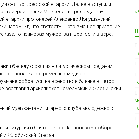
ии святых Брестской епархии. Далее выступили
«
протоиерей Сергий Мовсесян и председатель
ой епархии протоиерей Александр Лопушанский,
гий напомнил, что святость — это высшее призвание
ссказал о примерах мужества и верности в вере.
Р
авил беседу о святых в литургическом предании
 использования современных медиа в
умчане собрались на всенощное бдение в Петро-
п
е возглавил архиепископ Гомельский и Жлобинский
м
н
ленный музыкантами гитарного клуба молодёжного
г
ной литургии в Свято-Петро-Павловском соборе,
й и Жлобинский Стефан.