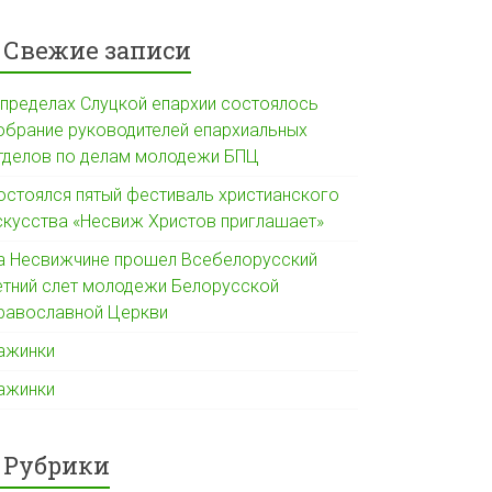
Свежие записи
 пределах Слуцкой епархии состоялось
обрание руководителей епархиальных
тделов по делам молодежи БПЦ
остоялся пятый фестиваль христианского
скусства «Несвиж Христов приглашает»
а Несвижчине прошел Всебелорусский
етний слет молодежи Белорусской
равославной Церкви
ажинки
ажинки
Рубрики