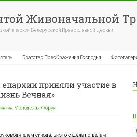
вятой Живоначальной Т
уцкой епархии Белорусской Православной Церкви
ятель
Братство Преображения Господня
Фотогалер
 епархии приняли участие в
Н
изнь Вечная»
иятия
,
Молодежь
,
Форум
 руководителем синодального отдела по делам