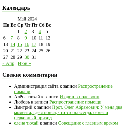
Календарь
Май 2024
Пн
Вт
Ср
Чт
Пт
Сб
Вс
1
2
3
4
5
6
7
8
9
10
11
12
13
14
15
16
17
18
19
20
21
22
23
24
25
26
27
28
29
30
31
« Апр
Июн »
Свежие комментарии
Администрация сайта
к записи
Распространение
помощи
Алёна тюхай
к записи
И один в поле воин
Любовь
к записи
Распространение помощи
Дмитрий
к записи
Прот. Олег Абрамович: У меня два
момента, где я понял, что это навсегда: семья и
церковный приход
елена тюхай
к записи
Совещание с главным врачом