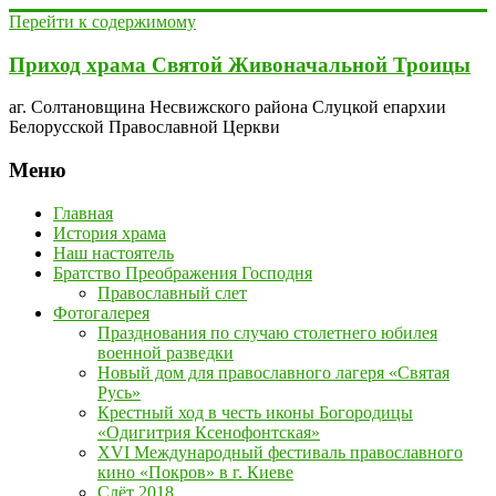
Перейти к содержимому
Приход храма Святой Живоначальной Троицы
аг. Солтановщина Несвижского района Слуцкой епархии
Белорусской Православной Церкви
Меню
Главная
История храма
Наш настоятель
Братство Преображения Господня
Православный слет
Фотогалерея
Празднования по случаю столетнего юбилея
военной разведки
Новый дом для православного лагеря «Святая
Русь»
Крестный ход в честь иконы Богородицы
«Одигитрия Ксенофонтская»
XVI Международный фестиваль православного
кино «Покров» в г. Киеве
Слёт 2018