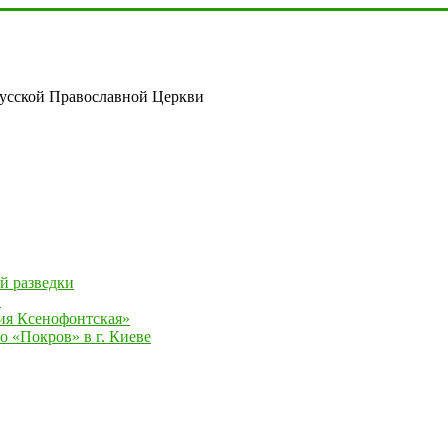
русской Православной Церкви
й разведки
»
ия Ксенофонтская»
 «Покров» в г. Киеве