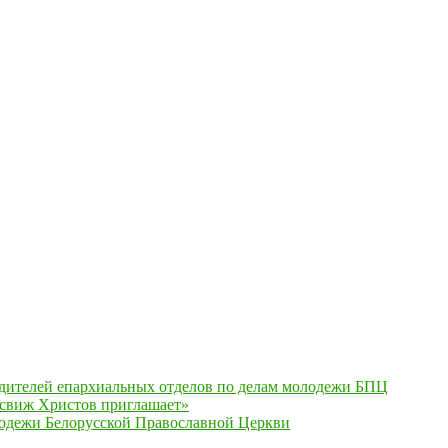
одителей епархиальных отделов по делам молодежи БПЦ
есвиж Христов приглашает»
одежи Белорусской Православной Церкви