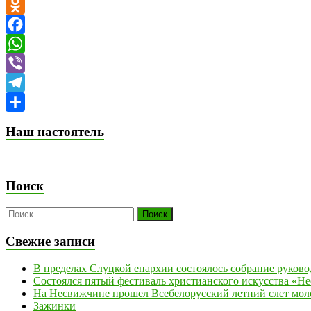
VK
Odnoklassniki
Facebook
WhatsApp
Viber
Telegram
Отправить
Наш настоятель
Поиск
Свежие записи
В пределах Слуцкой епархии состоялось собрание руков
Состоялся пятый фестиваль христианского искусства «Н
На Несвижчине прошел Всебелорусский летний слет мол
Зажинки