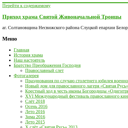
Перейти к содержимому
Приход храма Святой Живоначальной Троицы
аг. Солтановщина Несвижского района Слуцкой епархии Бело
Меню
Главная
История храма
Наш настоятель
Братство Преображения Господня
Православный слет
Фотогалерея
Празднования по случаю столетнего юбилея военно
Новый дом для православного лагеря «Святая Русь
Крестный ход в честь иконы Богородицы «Одигитр
XVI Международный фестиваль православного кино
Слёт 2018
Осень 2016
Лето 2016
Зима 2016
Лето 2015
Х слёт «Святая Русь» 2013