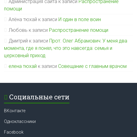
Администрация сайта
к записи
Распространение
помощи
Алёна тюхай
к записи
И один в поле воин
Любовь
к записи
Распространение помощи
Дмитрий
к записи
Прот. Олег Абрамович: У меня два
момента, где я понял, что это навсегда: семья и
церковный приход
елена тюхай
к записи
Совещание с главным врачом
Социальные сети
ВКонтакте
Одноклассники
Facebook