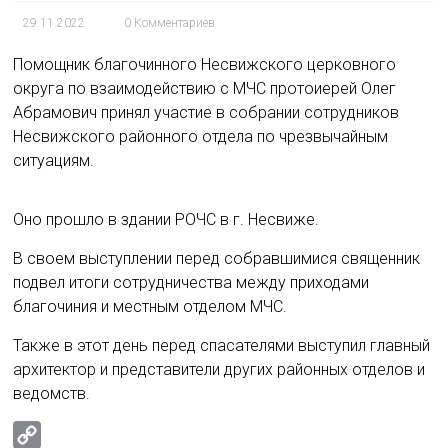
k
m
и
29.11.2022
0 Комментариев
i
т
Помощник благочинного Несвижского церковного
ь
округа по взаимодействию с МЧС протоиерей Олег
Абрамович принял участие в собрании сотрудников
Несвижского районного отдела по чрезвычайным
ситуациям.
Оно прошло в здании РОЧС в г. Несвиже.
В своем выступлении перед собравшимися священник
подвел итоги сотрудничества между приходами
благочиния и местным отделом МЧС.
Также в этот день перед спасателями выступил главный
архитектор и представители других районных отделов и
ведомств.