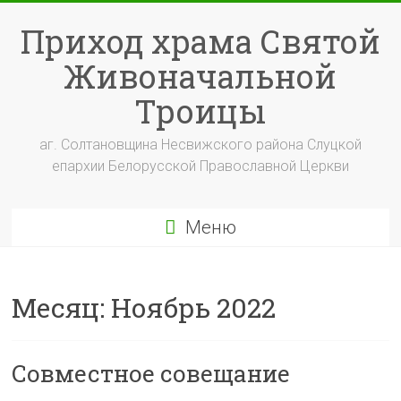
Перейти
к
Приход храма Святой
содержимому
Живоначальной
Троицы
аг. Солтановщина Несвижского района Слуцкой
епархии Белорусской Православной Церкви
Меню
Месяц:
Ноябрь 2022
Совместное совещание