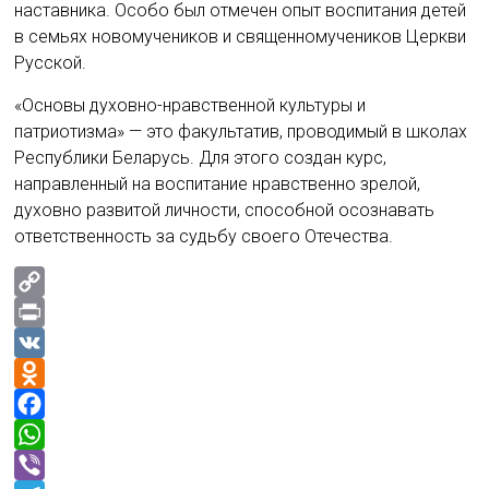
наставника. Особо был отмечен опыт воспитания детей
в семьях новомучеников и священномучеников Церкви
Русской.
«Основы духовно-нравственной культуры и
патриотизма» — это факультатив, проводимый в школах
Республики Беларусь. Для этого создан курс,
направленный на воспитание нравственно зрелой,
духовно развитой личности, способной осознавать
ответственность за судьбу своего Отечества.
C
o
P
p
r
V
y
i
K
O
L
n
d
F
i
t
n
a
W