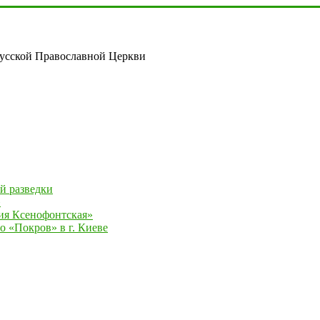
русской Православной Церкви
й разведки
»
ия Ксенофонтская»
 «Покров» в г. Киеве