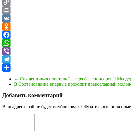
Copy
Link
Print
VK
Odnoklassniki
Facebook
WhatsApp
Viber
Telegram
Отправить
←
Священник-основатель “лагеря без спонсоров”: Мы дер
В Солтановщине впервые проходит православный молодё
Добавить комментарий
Ваш адрес email не будет опубликован.
Обязательные поля пом