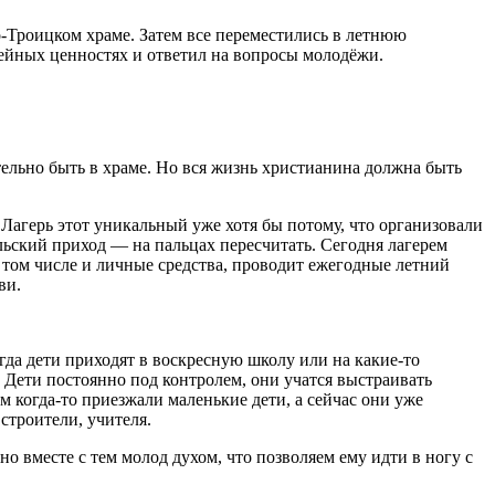
-Троицком храме. Затем все переместились в летнюю
мейных ценностях и ответил на вопросы молодёжи.
ательно быть в храме. Но вся жизнь христианина должна быть
. Лагерь этот уникальный уже хотя бы потому, что организовали
льский приход — на пальцах пересчитать. Сегодня лагерем
 том числе и личные средства, проводит ежегодные летний
ви.
да дети приходят в воскресную школу или на какие-то
и. Дети постоянно под контролем, они учатся выстраивать
 когда-то приезжали маленькие дети, а сейчас они уже
строители, учителя.
вместе с тем молод духом, что позволяем ему идти в ногу с