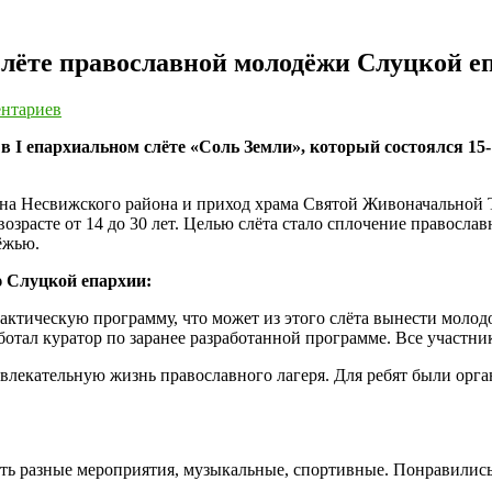
 слёте православной молодёжи Слуцкой е
нтариев
 I епархиальном слёте «Соль Земли», который состоялся 15
ина Несвижского района и приход храма Святой Живоначальной 
 возрасте от 14 до 30 лет. Целью слёта стало сплочение правос
ёжью.
ю Слуцкой епархии:
ктическую программу, что может из этого слёта вынести молодо
аботал куратор по заранее разработанной программе. Все участни
увлекательную жизнь православного лагеря. Для ребят были орг
ть разные мероприятия, музыкальные, спортивные. Понравились