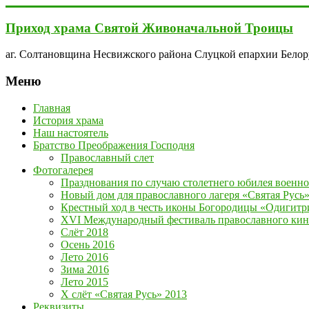
Перейти
к
Приход храма Святой Живоначальной Троицы
содержимому
аг. Солтановщина Несвижского района Слуцкой епархии Бело
Меню
Главная
История храма
Наш настоятель
Братство Преображения Господня
Православный слет
Фотогалерея
Празднования по случаю столетнего юбилея военно
Новый дом для православного лагеря «Святая Русь
Крестный ход в честь иконы Богородицы «Одигитр
XVI Международный фестиваль православного кино
Слёт 2018
Осень 2016
Лето 2016
Зима 2016
Лето 2015
Х слёт «Святая Русь» 2013
Реквизиты