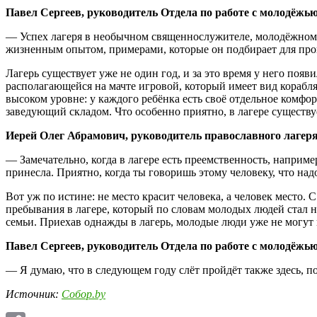
Павел Сергеев, руководитель Отдела по работе с молодёжь
— Успех лагеря в необычном священнослужителе, молодёжном. 
жизненным опытом, примерами, которые он подбирает для проп
Лагерь существует уже не один год, и за это время у него поя
располагающейся на мачте игровой, который имеет вид корабл
высоком уровне: у каждого ребёнка есть своё отдельное комфор
заведующий складом. Что особенно приятно, в лагере существу
Иерей Олег Абрамович, руководитель православного лагер
— Замечательно, когда в лагере есть преемственность, например
принесла. Приятно, когда ты говоришь этому человеку, что надо 
Вот уж по истине: не место красит человека, а человек место.
пребывания в лагере, который по словам молодых людей стал н
семьи. Приехав однажды в лагерь, молодые люди уже не могут н
Павел Сергеев, руководитель Отдела по работе с молодёжь
— Я думаю, что в следующем году слёт пройдёт также здесь, 
Источник:
Собор.by