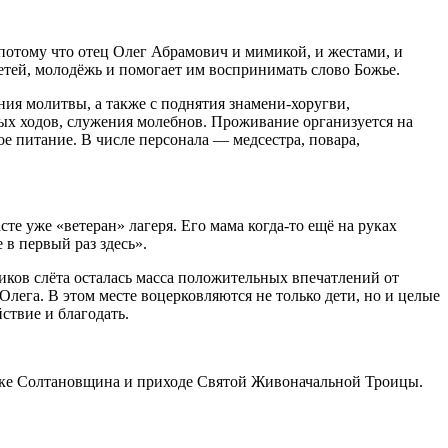
 потому что отец Олег Абрамович и мимикой, и жестами, и
етей, молодёжь и помогает им воспринимать слово Божье.
ения молитвы, а также с поднятия знамени-хоругви,
ых ходов, служения молебнов. Проживание организуется на
ое питание. В числе персонала — медсестра, повара,
сте уже «ветеран» лагеря. Его мама когда-то ещё на руках
 в первый раз здесь».
ников слёта осталась масса положительных впечатлений от
лега. В этом месте воцерковляются не только дети, но и целые
ствие и благодать.
родке Солтановщина и приходе Святой Живоначальной Троицы.