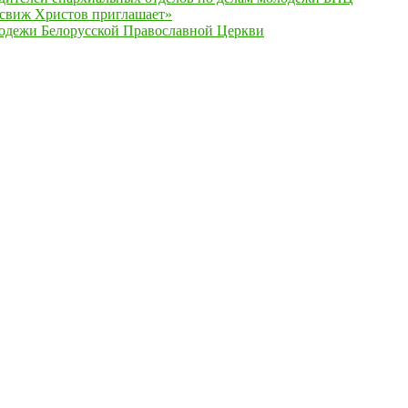
есвиж Христов приглашает»
одежи Белорусской Православной Церкви