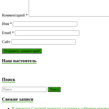
Комментарий
*
Имя
*
Email
*
Сайт
Наш настоятель
Поиск
Свежие записи
В пределах Слуцкой епархии состоялось собрание руков