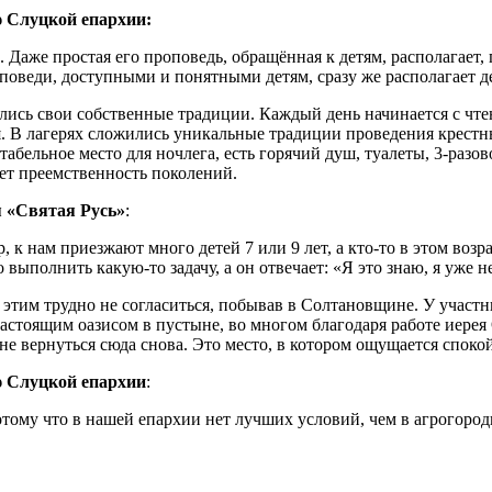
ю Слуцкой епархии:
Даже простая его проповедь, обращённая к детям, располагает,
оведи, доступными и понятными детям, сразу же располагает д
вились свои собственные традиции. Каждый день начинается с чт
я. В лагерях сложились уникальные традиции проведения крестн
табельное место для ночлега, есть горячий душ, туалеты, 3-разов
ет преемственность поколений.
я «Святая Русь»
:
, к нам приезжают много детей 7 или 9 лет, а кто-то в этом возра
выполнить какую-то задачу, а он отвечает: «Я это знаю, я уже не
 С этим трудно не согласиться, побывав в Солтановщине. У участ
астоящим оазисом в пустыне, во многом благодаря работе иерея О
е вернуться сюда снова. Это место, в котором ощущается спокой
ю Слуцкой епархии
:
потому что в нашей епархии нет лучших условий, чем в агрого