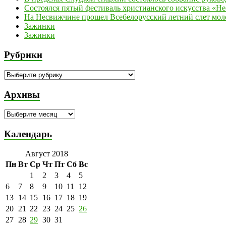
Состоялся пятый фестиваль христианского искусства «Н
На Несвижчине прошел Всебелорусский летний слет мол
Зажинки
Зажинки
Рубрики
Рубрики
Архивы
Архивы
Календарь
Август 2018
Пн
Вт
Ср
Чт
Пт
Сб
Вс
1
2
3
4
5
6
7
8
9
10
11
12
13
14
15
16
17
18
19
20
21
22
23
24
25
26
27
28
29
30
31