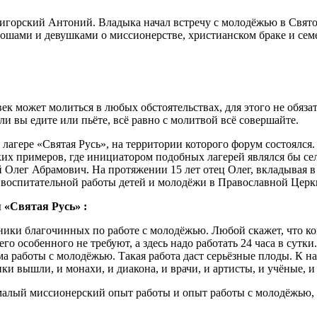
игорский Антоний. Владыка начал встречу с молодёжью в Свято
ношами и девушками о миссионерстве, христианском браке и се
век может молиться в любых обстоятельствах, для этого не обяз
ли вы едите или пьёте, всё равно с молитвой всё совершайте.
м лагере «Святая Русь», на территории которого форум состоялся
ких примеров, где инициатором подобных лагерей являлся бы се
 Олег Абрамович. На протяжении 15 лет отец Олег, вкладывая в
м воспитательной работы детей и молодёжи в Православной Церк
 «Святая Русь» :
ники благочинных по работе с молодёжью. Любой скажет, что ког
его особенного не требуют, а здесь надо работать 24 часа в сутк
 работы с молодёжью. Такая работа даст серьёзные плоды. К нам
и вышли, и монахи, и диакона, и врачи, и артисты, и учёные, и 
лый миссионерский опыт работы и опыт работы с молодёжью, но 