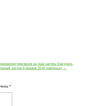
зновенно призвали на наш лагерь благодать
жный лагерь 8 января 2016 (пятница)
→
ечены
*