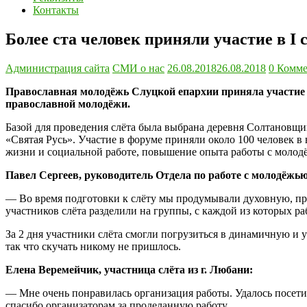
Контакты
Более ста человек приняли участие в I
Администрация сайта
СМИ о нас
26.08.2018
26.08.2018
0 Комме
Православная молодёжь Слуцкой епархии приняла участие в
православной молодёжи.
Базой для проведения слёта была выбрана деревня Солтановщ
«Святая Русь». Участие в форуме приняли около 100 человек в
жизни и социальной работе, повышение опыта работы с молод
Павел Сергеев, руководитель Отдела по работе с молодёжь
— Во время подготовки к слёту мы продумывали духовную, пра
участников слёта разделили на группы, с каждой из которых р
За 2 дня участники слёта смогли погрузиться в динамичную и 
так что скучать никому не пришлось.
Елена Веремейчик, участница слёта из г. Любани:
— Мне очень понравилась организация работы. Удалось посети
спасибо организаторам за проделанную работу.