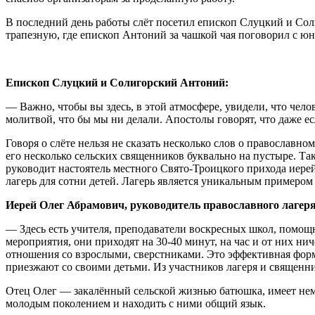
В последний день работы слёт посетил епископ Слуцкий и Сол
трапезную, где епископ Антоний за чашкой чая поговорил с ю
Епископ Слуцкий и Солигорский Антоний:
— Важно, чтобы вы здесь, в этой атмосфере, увидели, что чело
молитвой, что бы мы ни делали. Апостолы говорят, что даже ес
Говоря о слёте нельзя не сказать несколько слов о православно
его несколько сельских священников буквально на пустыре. Та
руководит настоятель местного Свято-Троицкого прихода иерей
лагерь для сотни детей. Лагерь является уникальным примеро
Иерей Олег Абрамович, руководитель православного лагеря
— Здесь есть учителя, преподаватели воскресных школ, помощ
мероприятия, они приходят на 30-40 минут, на час и от них нич
отношения со взрослыми, сверстниками. Это эффективная форма
приезжают со своими детьми. Из участников лагеря и священник
Отец Олег — закалённый сельской жизнью батюшка, имеет нема
молодым поколением и находить с ними общий язык.