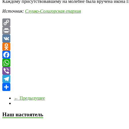
Каждому присутствовавшему на молебне была вручена икона 
Источник:
Слуцко-Солигорская епархия
Copy
Link
Print
VK
Odnoklassniki
Facebook
WhatsApp
Viber
Telegram
Отправить
← Предыдущее
Наш настоятель