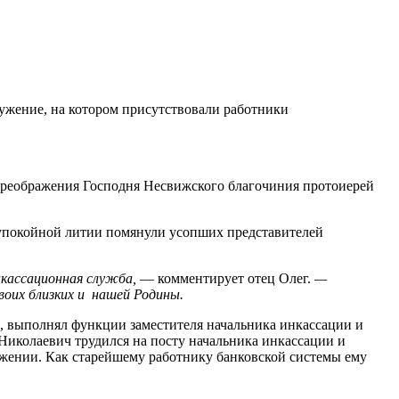
лужение, на котором присутствовали работники
 Преображения Господня Несвижского благочиния протоиерей
заупокойной литии помянули усопших представителей
нкассационная служба,
— комментирует отец Олег.
—
воих близких и нашей Родины.
 выполнял функции заместителя начальника инкассации и
Николаевич трудился на посту начальника инкассации и
жении. Как старейшему работнику банковской системы ему