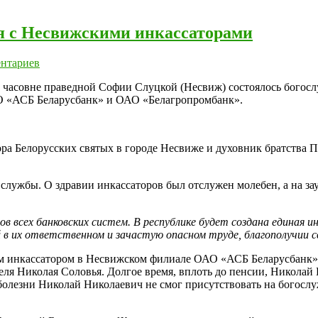
я с Несвижскими инкассаторами
нтариев
 в часовне праведной Софии Слуцкой (Несвиж) состоялось богос
 «АСБ Беларусбанк» и ОАО «Белагропромбанк».
ора Белорусских святых в городе Несвиже и духовник братства
й службы. О здравии инкассаторов был отслужен молебен, а на 
всех банковских систем. В республике будет создана единая и
 в их ответственном и зачастую опасном труде, благополучии с
м инкассатором в Несвижском филиале ОАО «АСБ Беларусбанк»,
еля Николая Соловья. Долгое время, вплоть до пенсии, Николай 
олезни Николай Николаевич не смог присутствовать на богослу