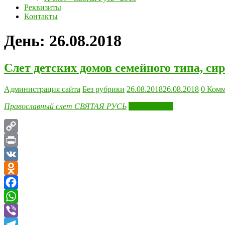
Реквизиты
Контакты
День:
26.08.2018
Слет детских домов семейного типа, с
Администрация сайта
Без рубрики
26.08.2018
26.08.2018
0 Комм
Православный слет СВЯТАЯ РУСЬ
Читать далее
Copy
Link
Print
VK
Odnoklassniki
Facebook
WhatsApp
Viber