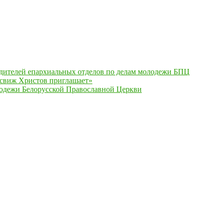
одителей епархиальных отделов по делам молодежи БПЦ
есвиж Христов приглашает»
одежи Белорусской Православной Церкви