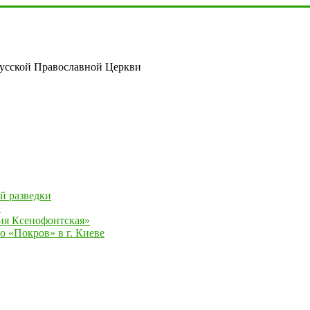
русской Православной Церкви
й разведки
»
ия Ксенофонтская»
 «Покров» в г. Киеве