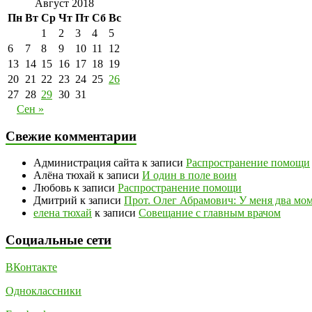
Август 2018
Пн
Вт
Ср
Чт
Пт
Сб
Вс
1
2
3
4
5
6
7
8
9
10
11
12
13
14
15
16
17
18
19
20
21
22
23
24
25
26
27
28
29
30
31
Сен »
Свежие комментарии
Администрация сайта
к записи
Распространение помощи
Алёна тюхай
к записи
И один в поле воин
Любовь
к записи
Распространение помощи
Дмитрий
к записи
Прот. Олег Абрамович: У меня два моме
елена тюхай
к записи
Совещание с главным врачом
Социальные сети
ВКонтакте
Одноклассники