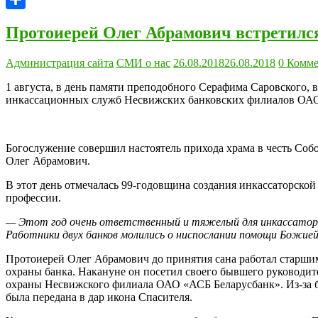
Отправить
Протоиерей Олег Абрамович встретилс
Администрация сайта
СМИ о нас
26.08.2018
26.08.2018
0 Комме
1 августа, в день памяти преподобного Серафима Саровского,
инкассационных служб Несвижских банковских филиалов ОАО
Богослужение совершил настоятель прихода храма в честь Соб
Олег Абрамович.
В этот день отмечалась 99-годовщина создания инкассаторско
профессии.
— Этот год очень ответственный и тяжелый для инкассаторов 
Работники двух банков молились о ниспослании помощи Божией
Протоиерей Олег Абрамович до принятия сана работал старши
охраны банка. Накануне он посетил своего бывшего руководит
охраны Несвижского филиала ОАО «АСБ Беларусбанк». Из-за б
была передана в дар икона Спасителя.