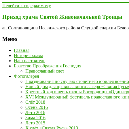
Перейти к содержимому
Приход храма Святой Живоначальной Троицы
аг. Солтановщина Несвижского района Слуцкой епархии Бело
Меню
Главная
История храма
Наш настоятель
Братство Преображения Господня
Православный слет
Фотогалерея
Празднования по случаю столетнего юбилея военно
Новый дом для православного лагеря «Святая Русь
Крестный ход в честь иконы Богородицы «Одигитр
XVI Международный фестиваль православного кино
Слёт 2018
Осень 2016
Лето 2016
Зима 2016
Лето 2015
Х слёт «Святая Русь» 2013