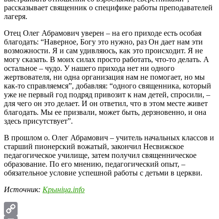
рассказывает священник о специфике работы преподавателей
лагеря.
Отец Олег Абрамович уверен – на его приходе есть особая
благодать: “Наверное, Богу это нужно, раз Он дает нам эти
возможности. Я и сам удивляюсь, как это происходит. Я не
могу сказать. В моих силах просто работать, что-то делать. А
остальное – чудо. У нашего прихода нет ни одного
жертвователя, ни одна организация нам не помогает, но мы
как-то справляемся”, добавляя: “одного священника, который
уже не первый год подряд привозит к нам детей, спросили, –
для чего он это делает. И он ответил, что в этом месте живет
благодать. Мы ее призвали, может быть, дерзновенно, и она
здесь присутствует”.
В прошлом о. Олег Абрамович – учитель начальных классов и
старший пионерский вожатый, закончил Несвижское
педагогическое училище, затем получил священническое
образование. По его мнению, педагогический опыт, –
обязательное условие успешной работы с детьми в церкви.
Источник:
Крынiца.info