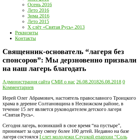
Осень 2016
Лето 2016
Зима 2016
Лето 2015
Х слёт «Святая Русь» 2013
Реквизиты
Контакты
Священник-основатель “лагеря без
спонсоров”: Мы дерзновенно призвали
на наш лагерь благодать
Администрация сайта
СМИ о нас
26.08.2018
26.08.2018
0
Комментариев
Иерей Олег Абрамович, настоятель православного Троицкого
храма в деревне Солтановщина в Несвижском районе, в
течение 15 лет является руководителем детского лагеря
«Святая Русь».
Сегодня лагерь, возникший в свое время “на пустыре”,
принимает за одну смену более 100 детей. Недавно на базе
лагеря состоялся
I слет молодежи Слуцкой епархии “Соль