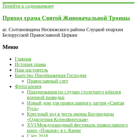
Перейти к содержимому
Приход храма Святой Живоначальной Троицы
аг. Солтановщина Несвижского района Слуцкой епархии
Белорусской Православной Церкви
Меню
Главная
История храма
Наш настоятель
Братство Преображения Господня
Православный слет
Фотогалерея
Празднования по случаю столетнего юбилея
военной разведки
Новый дом для православного лагеря «Святая
Русь»
Крестный ход в честь иконы Богородицы
«Одигитрия Ксенофонтская»
XVI Международный фестиваль православного
кино «Покров» в г. Киеве
Слёт 2018