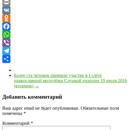
Copy
Link
Print
VK
Odnoklassniki
Facebook
WhatsApp
Viber
Telegram
Отправить
Более ста человек приняли участие в I слёте
православной молодёжи Слуцкой епархии 19 июля 2016
(вторник)
→
Добавить комментарий
Ваш адрес email не будет опубликован.
Обязательные поля
помечены
*
Комментарий
*