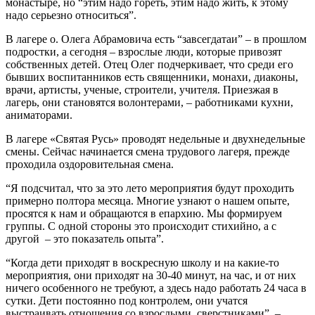
монастыре, но “этим надо гореть, этим надо жить, к этому
надо серьезно относиться”.
В лагере о. Олега Абрамовича есть “завсегдатаи” – в прошлом
подростки, а сегодня – взрослые люди, которые привозят
собственных детей. Отец Олег подчеркивает, что среди его
бывших воспитанников есть священники, монахи, диаконы,
врачи, артисты, ученые, строители, учителя. Приезжая в
лагерь, они становятся волонтерами, – работниками кухни,
аниматорами.
В лагере «Святая Русь» проводят недельные и двухнедельные
смены. Сейчас начинается смена трудового лагеря, прежде
проходила оздоровительная смена.
“Я подсчитал, что за это лето мероприятия будут проходить
примерно полтора месяца. Многие узнают о нашем опыте,
просятся к нам и обращаются в епархию. Мы формируем
группы. С одной стороны это происходит стихийно, а с
другой – это показатель опыта”.
“Когда дети приходят в воскресную школу и на какие-то
мероприятия, они приходят на 30-40 минут, на час, и от них
ничего особенного не требуют, а здесь надо работать 24 часа в
сутки. Дети постоянно под контролем, они учатся
выстраивать отношения со взрослыми, сверстниками”, –