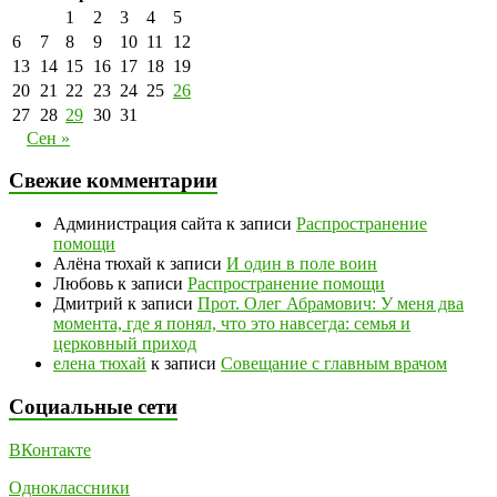
1
2
3
4
5
6
7
8
9
10
11
12
13
14
15
16
17
18
19
20
21
22
23
24
25
26
27
28
29
30
31
Сен »
Свежие комментарии
Администрация сайта
к записи
Распространение
помощи
Алёна тюхай
к записи
И один в поле воин
Любовь
к записи
Распространение помощи
Дмитрий
к записи
Прот. Олег Абрамович: У меня два
момента, где я понял, что это навсегда: семья и
церковный приход
елена тюхай
к записи
Совещание с главным врачом
Социальные сети
ВКонтакте
Одноклассники