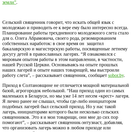
земли”
.
Сельский священник говорит, что искать общей язык с
молодежью и приводить ее к вере ему было интересно всегда.
Планирование работы трехдневного молодежного слета стало
для о. Олега Абрамовича, своего рода, резюмированием
собственных наработок: в свое время он защитил
бакалаврскую и магистерскую работы, посвященные летнему
досугу детей в православных лагерях. “Я ознакомился с
мировым опытом работы в этом направлении, в частности,
нашей Русской Церкви. Основываясь на опыте прошлых
наших лагерей и опыте наших товарищей, мы выстроили
работу слета”, – рассказывает священник, сообщает
sobor.by
.
Приход в Солтановщине не отличается мощной материальной
базой, агрогородок небольшой. “Наш приход один из самых
маленьких в Беларуси, но мы уже 14 лет несем «крест» лагеря.
Я лично ранее не слышал, чтобы где-либо инициатором
подобных лагерей был сельский приход. Но у нас такой
лагерь, инициаторами которого были несколько сельских
священников. Это я и мои товарищи, они мне до сих пор
помогают”, – рассказывает священник-энтузиаст, добавляя,
что организовать лагерь можно в любом приходе или