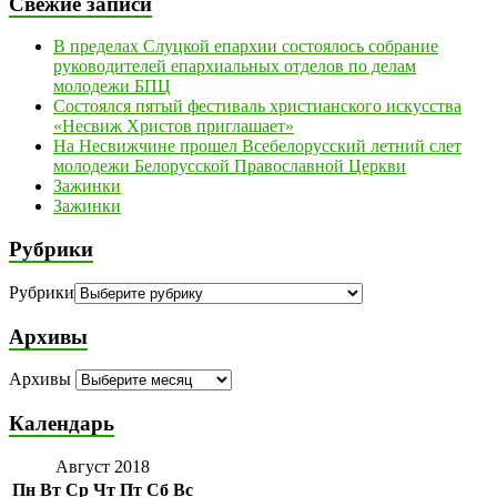
Свежие записи
В пределах Слуцкой епархии состоялось собрание
руководителей епархиальных отделов по делам
молодежи БПЦ
Состоялся пятый фестиваль христианского искусства
«Несвиж Христов приглашает»
На Несвижчине прошел Всебелорусский летний слет
молодежи Белорусской Православной Церкви
Зажинки
Зажинки
Рубрики
Рубрики
Архивы
Архивы
Календарь
Август 2018
Пн
Вт
Ср
Чт
Пт
Сб
Вс