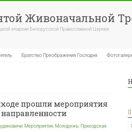
вятой Живоначальной Т
уцкой епархии Белорусской Православной Церкви
ятель
Братство Преображения Господня
Фотогалер
Н
иходе прошли мероприятия
 направленности
удиновичи
,
Мероприятия
,
Молодежь
,
Приходская