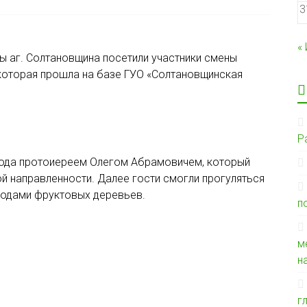
3
«
ы аг. Солтановщина посетили участники смены
которая прошла на базе ГУО «Солтановщинская
Р
хода протоиереем Олегом Абрамовичем, который
й направленности. Далее гости смогли прогуляться
плодами фруктовых деревьев.
п
м
н
г