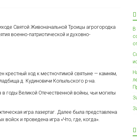
приходе Святой Живоначальной Троицы агрогородка
В
тия военно-патриотической и духовно-
с
о
С
и
Н
н крестный ход к местночтимой святыне — камням,
л
кладбища д. Кудиновичи Копыльского р-на.
П
 в годы Великой Отечественной войны, чьи могилы
З
З
тическая игра лазертаг. Далее была представлена
 войск и проведена игра «Что, где, когда».