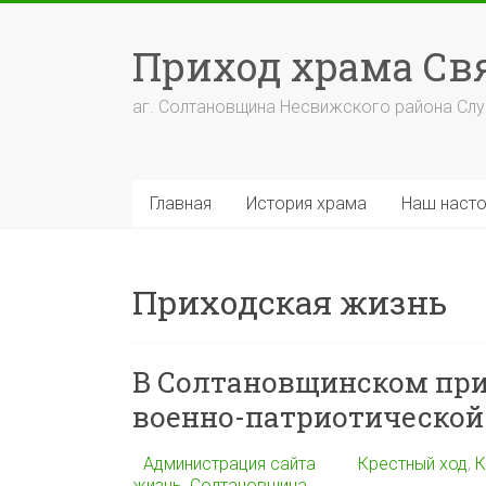
Перейти
к
Приход храма С
содержимому
аг. Солтановщина Несвижского района Сл
Главная
История храма
Наш насто
Приходская жизнь
В Солтановщинском пр
военно-патриотической
Администрация сайта
Крестный ход
,
К
жизнь
,
Солтановщина