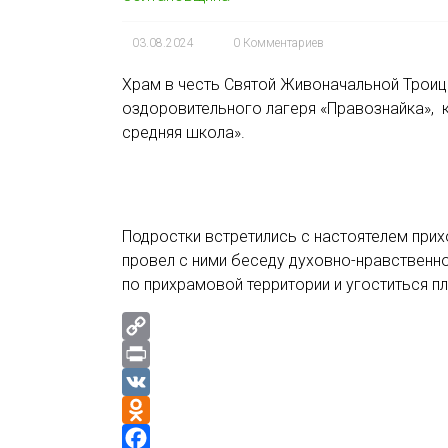
k
m
и
03.08.2024
0 Комментариев
i
т
ь
Храм в честь Святой Живоначальной Троиц
оздоровительного лагеря «Правознайка», 
средняя школа».
Подростки встретились с настоятелем при
провел с ними беседу духовно-нравственно
по прихрамовой территории и угоститься 
C
o
P
p
r
V
y
i
K
O