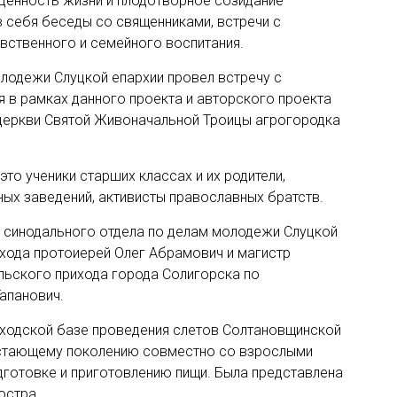
 ценность жизни и плодотворное созидание
 себя беседы со священниками, встречи с
вственного и семейного воспитания.
олодежи Слуцкой епархии провел встречу с
 в рамках данного проекта и авторского проекта
 церкви Святой Живоначальной Троицы агрогородка
это ученики старших классах и их родители,
ных заведений, активисты православных братств.
 синодального отдела по делам молодежи Слуцкой
ихода протоиерей Олег Абрамович и магистр
льского прихода города Солигорска по
апанович.
риходской базе проведения слетов Солтановщинской
астающему поколению совместно со взрослыми
дготовке и приготовлению пищи. Была представлена
остра.