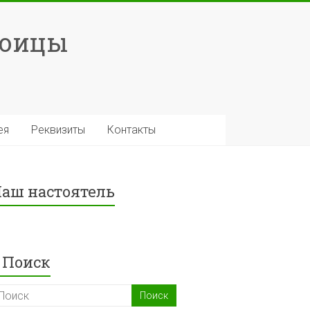
роицы
ея
Реквизиты
Контакты
аш настоятель
Поиск