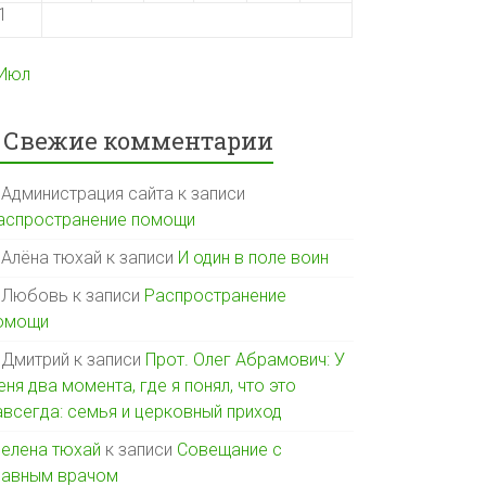
1
 Июл
Свежие комментарии
Администрация сайта
к записи
аспространение помощи
Алёна тюхай
к записи
И один в поле воин
Любовь
к записи
Распространение
омощи
Дмитрий
к записи
Прот. Олег Абрамович: У
еня два момента, где я понял, что это
авсегда: семья и церковный приход
елена тюхай
к записи
Совещание с
лавным врачом