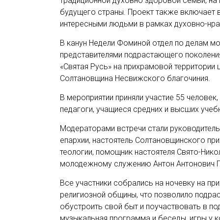
традиционной духовно здоровой семьи, на
будущего страны. Проект также включает в
интересными людьми в рамках духовно-нра
В канун Недели Фоминой отдел по делам м
представителями подрастающего поколения
«Святая Русь» на прихрамовой территории
Солтановщина Несвижского благочиния.
В мероприятии приняли участие 55 человек, 
педагоги, учащиеся средних и высших учеб
Модераторами встречи стали руководитель
епархии, настоятель Солтановщинского пр
теологии, помощник настоятеля Свято-Нико
молодежному служению Антон Антонович Г
Все участники собрались на ночевку на п
религиозной общины, что позволило подр
обустроить свой быт и поучаствовать в по
музыкальная программа и беседы, игры у к