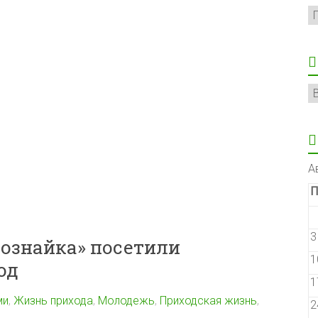
Р
А
А
П
3
вознайка» посетили
1
од
1
ми
,
Жизнь прихода
,
Молодежь
,
Приходская жизнь
,
2