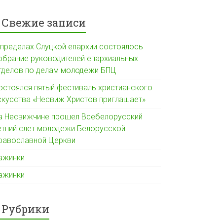
Свежие записи
 пределах Слуцкой епархии состоялось
обрание руководителей епархиальных
тделов по делам молодежи БПЦ
остоялся пятый фестиваль христианского
скусства «Несвиж Христов приглашает»
а Несвижчине прошел Всебелорусский
етний слет молодежи Белорусской
равославной Церкви
ажинки
ажинки
Рубрики