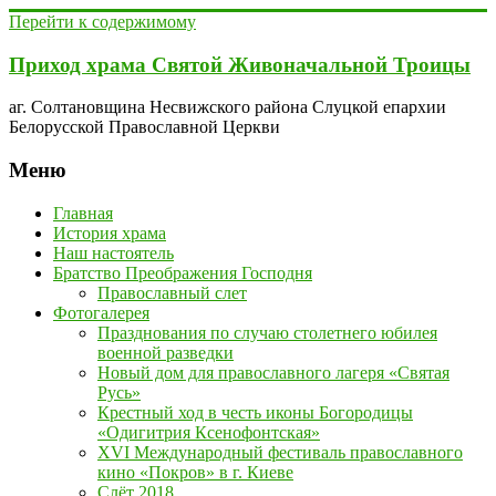
Перейти к содержимому
Приход храма Святой Живоначальной Троицы
аг. Солтановщина Несвижского района Слуцкой епархии
Белорусской Православной Церкви
Меню
Главная
История храма
Наш настоятель
Братство Преображения Господня
Православный слет
Фотогалерея
Празднования по случаю столетнего юбилея
военной разведки
Новый дом для православного лагеря «Святая
Русь»
Крестный ход в честь иконы Богородицы
«Одигитрия Ксенофонтская»
XVI Международный фестиваль православного
кино «Покров» в г. Киеве
Слёт 2018