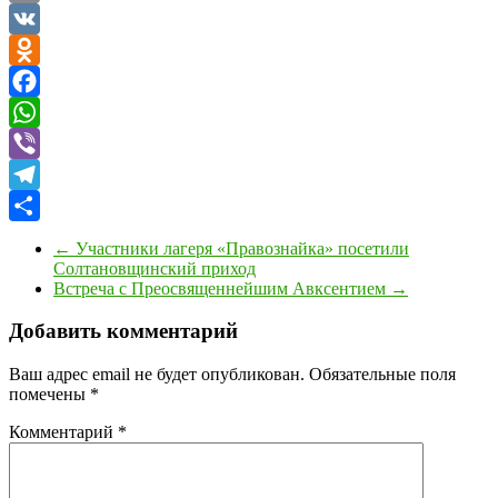
Link
Print
VK
Odnoklassniki
Facebook
WhatsApp
Viber
Telegram
Отправить
←
Участники лагеря «Правознайка» посетили
Солтановщинский приход
Встреча с Преосвященнейшим Авксентием
→
Добавить комментарий
Ваш адрес email не будет опубликован.
Обязательные поля
помечены
*
Комментарий
*