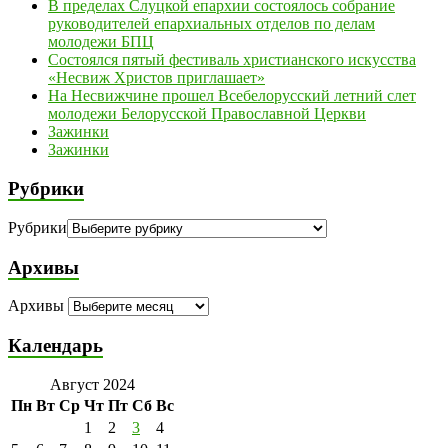
В пределах Слуцкой епархии состоялось собрание
руководителей епархиальных отделов по делам
молодежи БПЦ
Состоялся пятый фестиваль христианского искусства
«Несвиж Христов приглашает»
На Несвижчине прошел Всебелорусский летний слет
молодежи Белорусской Православной Церкви
Зажинки
Зажинки
Рубрики
Рубрики
Архивы
Архивы
Календарь
Август 2024
Пн
Вт
Ср
Чт
Пт
Сб
Вс
1
2
3
4