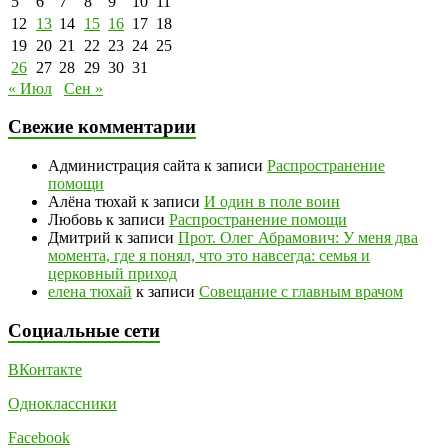
5
6
7
8
9
10
11
12
13
14
15
16
17
18
19
20
21
22
23
24
25
26
27
28
29
30
31
« Июл
Сен »
Свежие комментарии
Администрация сайта
к записи
Распространение
помощи
Алёна тюхай
к записи
И один в поле воин
Любовь
к записи
Распространение помощи
Дмитрий
к записи
Прот. Олег Абрамович: У меня два
момента, где я понял, что это навсегда: семья и
церковный приход
елена тюхай
к записи
Совещание с главным врачом
Социальные сети
ВКонтакте
Одноклассники
Facebook