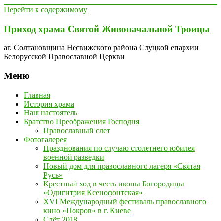
Перейти к содержимому
Приход храма Святой Живоначальной Троицы
аг. Солтановщина Несвижского района Слуцкой епархии
Белорусской Православной Церкви
Меню
Главная
История храма
Наш настоятель
Братство Преображения Господня
Православный слет
Фотогалерея
Празднования по случаю столетнего юбилея
военной разведки
Новый дом для православного лагеря «Святая
Русь»
Крестный ход в честь иконы Богородицы
«Одигитрия Ксенофонтская»
XVI Международный фестиваль православного
кино «Покров» в г. Киеве
Слёт 2018