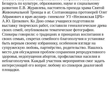
Беларусь по культуре, образованию, науке и социальному
развитию Е.В. Журавлева, настоятель прихода храма Святой
Живоначальной Троицы в аг. Солтановщина протоиерей Олег
Абрамович и врач акушер- гинеколог УЗ «Несвижская ЦРБ»
А.Ю. Цепкевич. Ко Дню семьи учащиеся подготовили
выставку творческих работ, составили генеалогические древа
своих семей, опубликовали тематические фотографии.
Спикеры говорили: о традициях и принципах воспитания в
своих семьях, секретах семейного благополучия и установке
быть верным своему избраннику, особенном взгляде на
супружескую любовь, партнёрство, родительство. Нашлось
место для обсуждения проблем сохранения репродуктивного
здоровья, недопущения абортов, профилактики насилия и
неблагополучия. Каждый участник мероприятия смог задать
интересующий его вопрос любому из спикеров диалоговой
площадки.