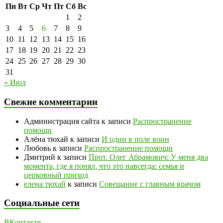
Пн
Вт
Ср
Чт
Пт
Сб
Вс
1
2
3
4
5
6
7
8
9
10
11
12
13
14
15
16
17
18
19
20
21
22
23
24
25
26
27
28
29
30
31
« Июл
Свежие комментарии
Администрация сайта
к записи
Распространение
помощи
Алёна тюхай
к записи
И один в поле воин
Любовь
к записи
Распространение помощи
Дмитрий
к записи
Прот. Олег Абрамович: У меня два
момента, где я понял, что это навсегда: семья и
церковный приход
елена тюхай
к записи
Совещание с главным врачом
Социальные сети
ВКонтакте