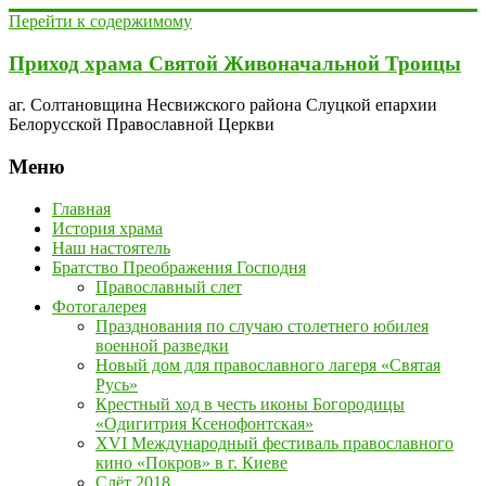
Перейти к содержимому
Приход храма Святой Живоначальной Троицы
аг. Солтановщина Несвижского района Слуцкой епархии
Белорусской Православной Церкви
Меню
Главная
История храма
Наш настоятель
Братство Преображения Господня
Православный слет
Фотогалерея
Празднования по случаю столетнего юбилея
военной разведки
Новый дом для православного лагеря «Святая
Русь»
Крестный ход в честь иконы Богородицы
«Одигитрия Ксенофонтская»
XVI Международный фестиваль православного
кино «Покров» в г. Киеве
Слёт 2018