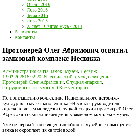
Осень 2016
Лето 2016
Зима 2016
Лето 2015
Х слёт «Святая Русь» 2013
Реквизиты
Контакты
Протоиерей Олег Абрамович освятил
замковый комплекс Несвижа
Администрация сайта
Замок
,
Музей
,
Несвиж
13.02.2026
16.02.2026
Несвижский замок
,
освящение
,
Протоиерей Олег Абрамович
,
Слуцкая епархия
,
сотрудничество с музеем
0 Комментариев
По приглашению коллектива Национального историко-
культурного музея-заповедника «Несвиж» руководитель
отдела по делам молодежи Слуцкой епархии протоиерей Олег
Абрамович освятил помещения в замковом комплексе музея.
Уже не первый год священник обходит музейные помещения
замка и окропляет их святой водой.