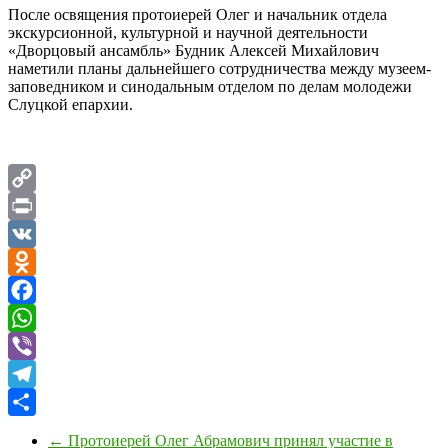
После освящения протоиерей Олег и начальник отдела
экскурсионной, культурной и научной деятельности
«Дворцовый ансамбль» Будник Алексей Михайлович
наметили планы дальнейшего сотрудничества между музеем-
заповедником и синодальным отделом по делам молодежи
Слуцкой епархии.
Copy
Link
Print
VK
Odnoklassniki
Facebook
WhatsApp
Viber
Telegram
Отправить
←
Протоиерей Олег Абрамович принял участие в