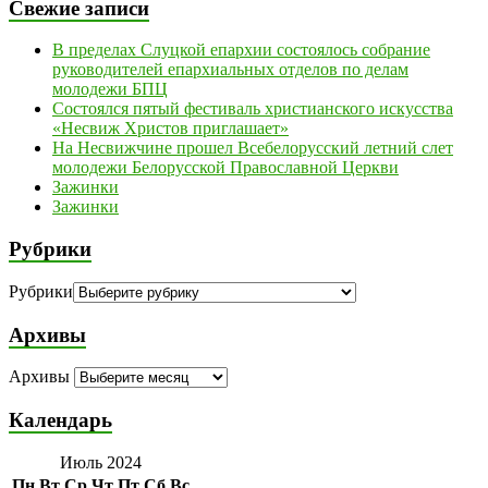
Свежие записи
В пределах Слуцкой епархии состоялось собрание
руководителей епархиальных отделов по делам
молодежи БПЦ
Состоялся пятый фестиваль христианского искусства
«Несвиж Христов приглашает»
На Несвижчине прошел Всебелорусский летний слет
молодежи Белорусской Православной Церкви
Зажинки
Зажинки
Рубрики
Рубрики
Архивы
Архивы
Календарь
Июль 2024
Пн
Вт
Ср
Чт
Пт
Сб
Вс