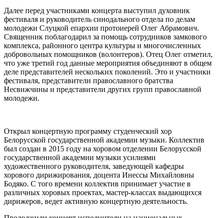
Далее перед участниками концерта выступил духовник
фестиваля и руководитель синодального отдела по делам
молодежи Слуцкой епархии протоиерей Олег Абрамович.
Священник поблагодарил за помощь сотрудников замкового
комплекса, районного центра культуры и многочисленных
добровольных помощников (волонтеров). Отец Олег отметил,
что уже третий год данные мероприятия объединяют в общем
деле представителей нескольких поколений. Это и участники
фестиваля, представители православного братства
Несвижчины и представители других групп православной
молодежи.
Открыл концертную программу студенческий хор
Белорусской государственной академии музыки. Коллектив
был создан в 2015 году на хоровом отделении Белорусской
государственной академии музыки усилиями
художественного руководителя, заведующей кафедры
хорового дирижирования, доцента Инессы Михайловны
Бодяко. С того времени коллектив принимает участие в
различных хоровых проектах, мастер-классах выдающихся
дирижеров, ведет активную концертную деятельность.
Продолжили концерт исполнители на национальных