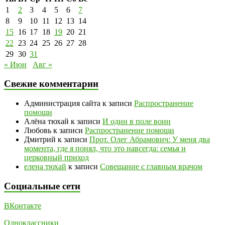
1
2
3
4
5
6
7
8
9
10
11
12
13
14
15
16
17
18
19
20
21
22
23
24
25
26
27
28
29
30
31
« Июн
Авг »
Свежие комментарии
Администрация сайта
к записи
Распространение
помощи
Алёна тюхай
к записи
И один в поле воин
Любовь
к записи
Распространение помощи
Дмитрий
к записи
Прот. Олег Абрамович: У меня два
момента, где я понял, что это навсегда: семья и
церковный приход
елена тюхай
к записи
Совещание с главным врачом
Социальные сети
ВКонтакте
Одноклассники