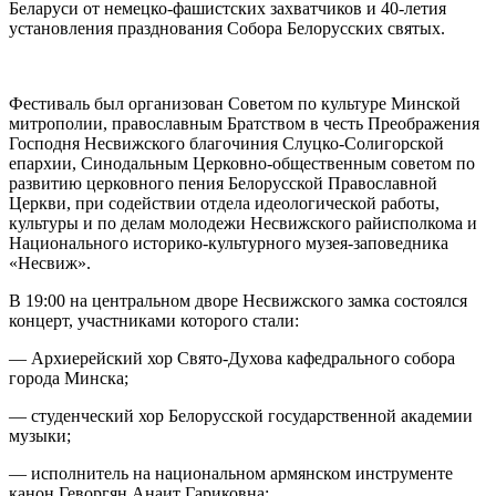
Беларуси от немецко-фашистских захватчиков и 40-летия
установления празднования Cобора Белорусских святых.
Фестиваль был организован Советом по культуре Минской
митрополии, православным Братством в честь Преображения
Господня Несвижского благочиния Слуцко-Солигорской
епархии, Синодальным Церковно-общественным советом по
развитию церковного пения Белорусской Православной
Церкви, при содействии отдела идеологической работы,
культуры и по делам молодежи Несвижского райисполкома и
Национального историко-культурного музея-заповедника
«Несвиж».
В 19:00 на центральном дворе Несвижского замка состоялся
концерт, участниками которого стали:
— Архиерейский хор Свято-Духова кафедрального собора
города Минска;
— студенческий хор Белорусской государственной академии
музыки;
— исполнитель на национальном армянском инструменте
канон Геворгян Анаит Гариковна;