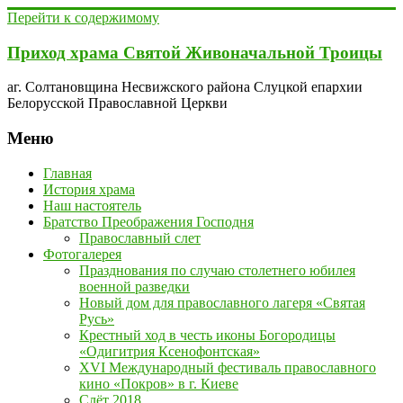
Перейти к содержимому
Приход храма Святой Живоначальной Троицы
аг. Солтановщина Несвижского района Слуцкой епархии
Белорусской Православной Церкви
Меню
Главная
История храма
Наш настоятель
Братство Преображения Господня
Православный слет
Фотогалерея
Празднования по случаю столетнего юбилея
военной разведки
Новый дом для православного лагеря «Святая
Русь»
Крестный ход в честь иконы Богородицы
«Одигитрия Ксенофонтская»
XVI Международный фестиваль православного
кино «Покров» в г. Киеве
Слёт 2018