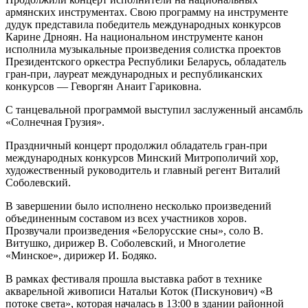
армянских инструментах. Свою программу на инструменте
дудук представила победитель международных конкурсов
Карине Дрноян. На национальном инструменте канон
исполнила музыкальные произведения солистка проектов
Президентского оркестра Республики Беларусь, обладатель
гран-при, лауреат международных и республиканских
конкурсов — Геворгян Анаит Гариковна.
С танцевальной программой выступил заслуженный ансамбль
«Солнечная Грузия».
Праздничный концерт продолжил обладатель гран-при
международных конкурсов Минский Митрополичий хор,
художественный руководитель и главный регент Виталий
Соболевский.
В завершении было исполнено несколько произведений
объединенным составом из всех участников хоров.
Прозвучали произведения «Белорусские сны», соло В.
Витушко, дирижер В. Соболевский, и Многолетие
«Минское», дирижер И. Бодяко.
В рамках фестиваля прошла выставка работ в технике
акварельной живописи Натальи Коток (Пискунович) «В
потоке света», которая началась в 13:00 в здании районной