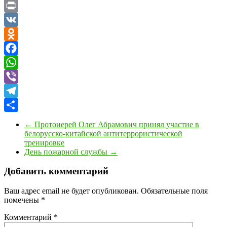
Copy
Link
Print
VK
Odnoklassniki
Facebook
WhatsApp
Viber
Telegram
Отправить
←
Протоиерей Олег Абрамович принял участие в
белорусско-китайской антитеррористической
тренировке
День пожарной службы
→
Добавить комментарий
Ваш адрес email не будет опубликован.
Обязательные поля
помечены
*
Комментарий
*