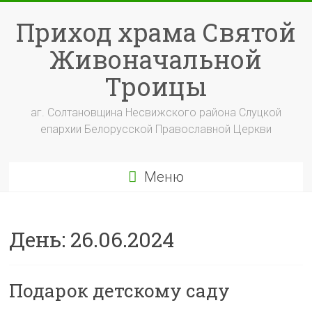
Перейти
к
Приход храма Святой
содержимому
Живоначальной
Троицы
аг. Солтановщина Несвижского района Слуцкой
епархии Белорусской Православной Церкви
Меню
День:
26.06.2024
Подарок детскому саду