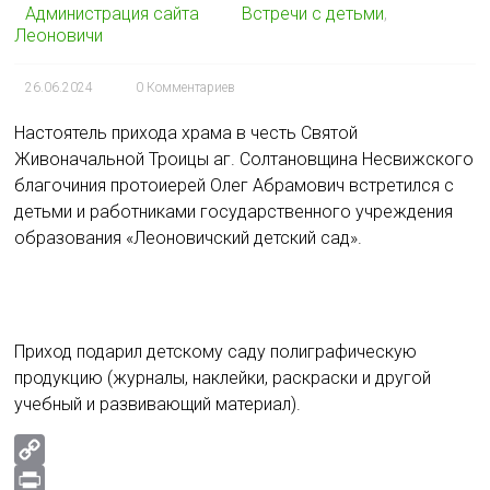
Администрация сайта
Встречи с детьми
,
Леоновичи
26.06.2024
0 Комментариев
Настоятель прихода храма в честь Святой
Живоначальной Троицы аг. Солтановщина Несвижского
благочиния протоиерей Олег Абрамович встретился с
детьми и работниками государственного учреждения
образования «Леоновичский детский сад».
Приход подарил детскому саду полиграфическую
продукцию (журналы, наклейки, раскраски и другой
учебный и развивающий материал).
C