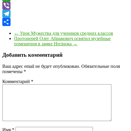
WhatsApp
Viber
Telegram
Отправить
←
Урок Мужества для учеников средних классов
Протоиерей Олег Абрамович освятил музейные
помещения в замке Несвижа
→
Добавить комментарий
Ваш адрес email не будет опубликован.
Обязательные поля
помечены
*
Комментарий
*
Имя
*