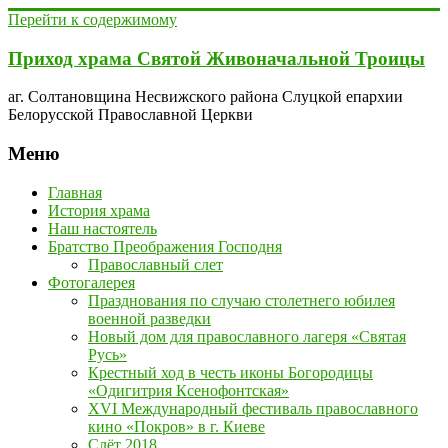
Перейти к содержимому
Приход храма Святой Живоначальной Троицы
аг. Солтановщина Несвижского района Слуцкой епархии
Белорусской Православной Церкви
Меню
Главная
История храма
Наш настоятель
Братство Преображения Господня
Православный слет
Фотогалерея
Празднования по случаю столетнего юбилея
военной разведки
Новый дом для православного лагеря «Святая
Русь»
Крестный ход в честь иконы Богородицы
«Одигитрия Ксенофонтская»
XVI Международный фестиваль православного
кино «Покров» в г. Киеве
Слёт 2018