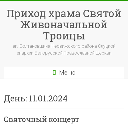
Перейти
к
Приход храма Святой
содержимому
Живоначальной
Троицы
аг. Солтановщина Несвижского района Слуцкой
епархии Белорусской Православной Церкви
Меню
День:
11.01.2024
Святочный концерт