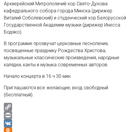
Архиерейский Митрополичий хор Свято-Духова
кафедрального собора города Минска (дирижер
Виталий Соболевский) и студенческий хор Белорусской
Государственной Академии музыки (дирижер Инесса
Бодяко).
В программе прозвучат церковные песнопения,
посвященные празднику Рождества Христова,
музыкальные классические произведения, народные
калядки, канты и музыка современных авторов.
Начало концерта в 16 ч 30 мин.
Приглашаются все желающие, вход свободный
(бесплатный).
C
o
P
p
r
V