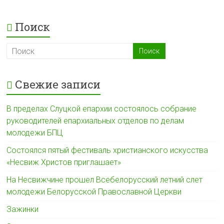
n
p
r
а
i
a
в
Поиск
k
m
и
i
т
ь
Свежие записи
В пределах Слуцкой епархии состоялось собрание
руководителей епархиальных отделов по делам
молодежи БПЦ
Состоялся пятый фестиваль христианского искусства
«Несвиж Христов приглашает»
На Несвижчине прошел Всебелорусский летний слет
молодежи Белорусской Православной Церкви
Зажинки