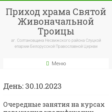
Перейти
к
Приход храма Святой
содержимому
Живоначальной
Троицы
аг. Солтановщина Несвижского района Слуцкой
епархии Белорусской Православной Церкви
Меню
День:
30.10.2023
Очередные занятия на курсах