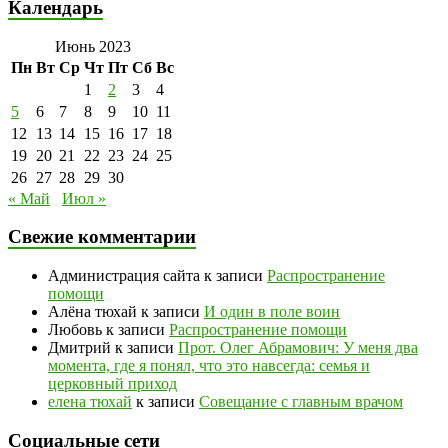
Календарь
Июнь 2023
Пн
Вт
Ср
Чт
Пт
Сб
Вс
1
2
3
4
5
6
7
8
9
10
11
12
13
14
15
16
17
18
19
20
21
22
23
24
25
26
27
28
29
30
« Май
Июл »
Свежие комментарии
Администрация сайта
к записи
Распространение
помощи
Алёна тюхай
к записи
И один в поле воин
Любовь
к записи
Распространение помощи
Дмитрий
к записи
Прот. Олег Абрамович: У меня два
момента, где я понял, что это навсегда: семья и
церковный приход
елена тюхай
к записи
Совещание с главным врачом
Социальные сети