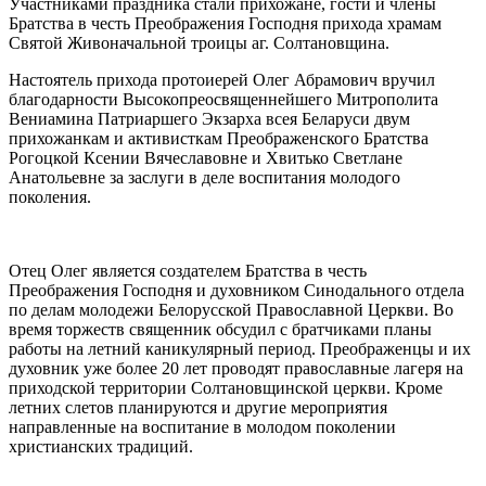
Участниками праздника стали прихожане, гости и члены
Братства в честь Преображения Господня прихода храмам
Святой Живоначальной троицы аг. Солтановщина.
Настоятель прихода протоиерей Олег Абрамович вручил
благодарности Высокопреосвященнейшего Митрополита
Вениамина Патриаршего Экзарха всея Беларуси двум
прихожанкам и активисткам Преображенского Братства
Рогоцкой Ксении Вячеславовне и Хвитько Светлане
Анатольевне за заслуги в деле воспитания молодого
поколения.
Отец Олег является создателем Братства в честь
Преображения Господня и духовником Синодального отдела
по делам молодежи Белорусской Православной Церкви. Во
время торжеств священник обсудил с братчиками планы
работы на летний каникулярный период. Преображенцы и их
духовник уже более 20 лет проводят православные лагеря на
приходской территории Солтановщинской церкви. Кроме
летних слетов планируются и другие мероприятия
направленные на воспитание в молодом поколении
христианских традиций.