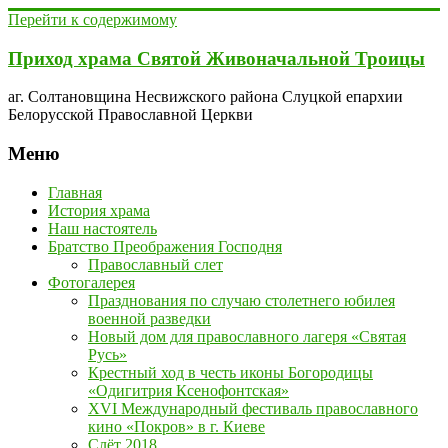
Перейти к содержимому
Приход храма Святой Живоначальной Троицы
аг. Солтановщина Несвижского района Слуцкой епархии
Белорусской Православной Церкви
Меню
Главная
История храма
Наш настоятель
Братство Преображения Господня
Православный слет
Фотогалерея
Празднования по случаю столетнего юбилея
военной разведки
Новый дом для православного лагеря «Святая
Русь»
Крестный ход в честь иконы Богородицы
«Одигитрия Ксенофонтская»
XVI Международный фестиваль православного
кино «Покров» в г. Киеве
Слёт 2018