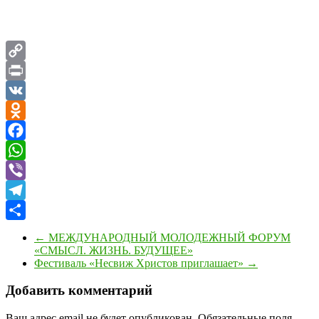
Copy
Link
Print
VK
Odnoklassniki
Facebook
WhatsApp
Viber
Telegram
Отправить
←
МЕЖДУНАРОДНЫЙ МОЛОДЕЖНЫЙ ФОРУМ
«СМЫСЛ. ЖИЗНЬ. БУДУЩЕЕ»
Фестиваль «Несвиж Христов приглашает»
→
Добавить комментарий
Ваш адрес email не будет опубликован.
Обязательные поля