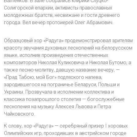
Балтенков. В зале собрались клирики Слуцко-
Солигорской епархии, активисты православных
молодежных братств, несвижане и гости древнего
города. Вел вечер протоиерей Олег Абрамович.
Образцовый хор «Радуга» продемонстрировал зрителям
красоту звучания духовных песнопений на белорусском
языке, исполнив произведения отечественных
композиторов Николая Куликовича и Николая Бутомо, а
также песню-молитву, давшую название вечеру, —
«Прад Табою, мой Бог» подляского напева,
зародившегося на пограничье Беларуси, Польши и
Украины. Прозвучала в исполнении коллектива и
классика позапрошлого столетия — богослужебные
песнопения на музыку Алексея Львова и Петра
Чайковского.
К слову, хор «Радуга» — серебряный призер I хоровых
Олимпийских игр, проходивших в австрийском городе