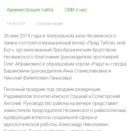
Администрация сайта
СМИ о нас
16.06.2019
0 Комментариев
26 мая 2019 года в театральном зале Несвижского
замка состоялся музыкальный вечер «Прад Табою, мой
Бог», организованный Преображенским братством
Несвижского благочиния (руководитель протоиерей
Олег Абрамович) и образцовым хором «Радуга» города
Барановичи (руководители Анна Станиславовна и
Николай Филиппович Ганьковы).
Песенный праздник под сводами резиденции
Радзивиллов посетил епископ Слуцкий и Солигорский
Антоний. Руководство района на вечере представил
заместитель председателя Несвижского райисполкома,
курирующий вопросы социальной сферы и
идеологической работы, Александр Николаевич