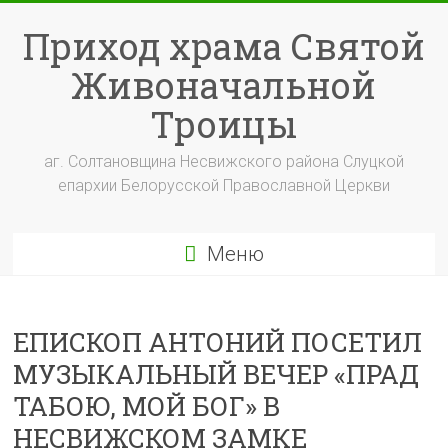
Перейти
к
Приход храма Святой
содержимому
Живоначальной
Троицы
аг. Солтановщина Несвижского района Слуцкой
епархии Белорусской Православной Церкви
Меню
ЕПИСКОП АНТОНИЙ ПОСЕТИЛ
МУЗЫКАЛЬНЫЙ ВЕЧЕР «ПРАД
ТАБОЮ, МОЙ БОГ» В
НЕСВИЖСКОМ ЗАМКЕ