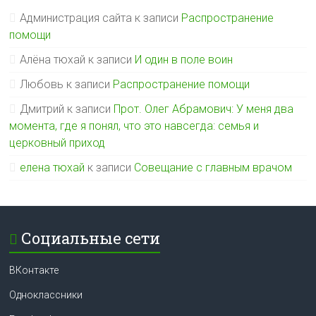
Администрация сайта
к записи
Распространение
помощи
Алёна тюхай
к записи
И один в поле воин
Любовь
к записи
Распространение помощи
Дмитрий
к записи
Прот. Олег Абрамович: У меня два
момента, где я понял, что это навсегда: семья и
церковный приход
елена тюхай
к записи
Совещание с главным врачом
Социальные сети
ВКонтакте
Одноклассники