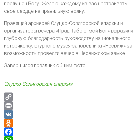
послушен Богу. Желаю каждому из вас настраивать
свое сердце на правильную волну.
Правящий архиерей Слуцко-Солигорской епархии и
организаторы вечера «Прад Табою, мой Бог» выразили
глубокую благодарность руководству национального
историко-культурного музея-заповедника «Несвиж» за
возможность провести вечер в Несвижском замке.
Завершился праздник общим фото.
Слуцко-Солигорская епархия
C
o
P
p
r
V
y
i
K
O