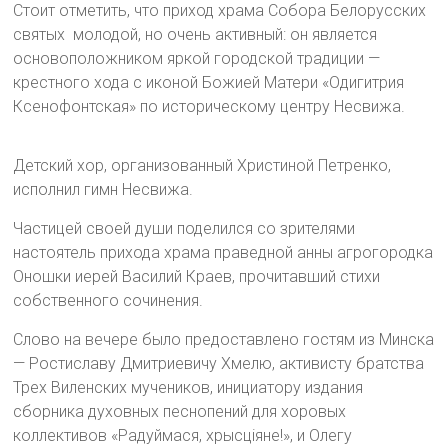
Стоит отметить, что приход храма Собора Белорусских
святых молодой, но очень активный: он является
основоположником яркой городской традиции —
крестного хода с иконой Божией Матери «Одигитрия
Ксенофонтская» по историческому центру Несвижа.
Детский хор, организованный Христиной Петренко,
исполнил гимн Несвижа.
Частицей своей души поделился со зрителями
настоятель прихода храма праведной анны агрогородка
Оношки иерей Василий Краев, прочитавший стихи
собственного сочинения.
Слово на вечере было предоставлено гостям из Минска
— Ростиславу Дмитриевичу Хмелю, активисту братства
Трех Виленских мучеников, инициатору издания
сборника духовных песнопений для хоровых
коллективов «Радуймася, хрысціяне!», и Олегу