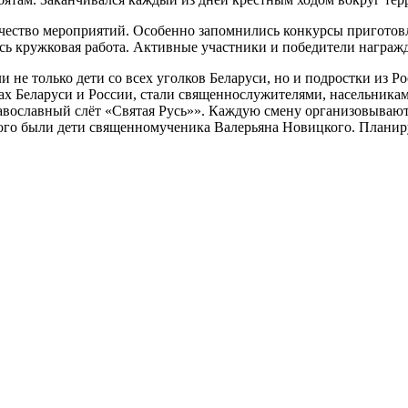
чество мероприятий. Особенно запомнились конкурсы приготовле
лась кружковая работа. Активные участники и победители награ
ли не только дети со всех уголков Беларуси, но и подростки из 
ах Беларуси и России, стали священнослужителями, насельникам
Православный слёт «Святая Русь»». Каждую смену организовывают
орого были дети священномученика Валерьяна Новицкого. Планир