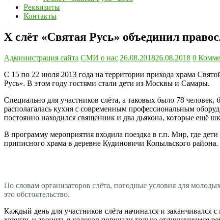
Реквизиты
Контакты
Х слёт «Святая Русь» объединил право
Администрация сайта
СМИ о нас
26.08.2018
26.08.2018
0 Комме
С 15 по 22 июля 2013 года на территории прихода храма Свя
Русь». В этом году гостями стали дети из Москвы и Самары.
Специально для участников слёта, а таковых было 78 человек, 
располагалась кухня с современным профессиональным оборудо
постоянно находился священник и два дьякона, которые ещё ш
В программу мероприятия входила поездка в г.п. Мир, где де
приписного храма в деревне Кудиновичи Копыльского района.
По словам организаторов слёта, погодные условия для молодых
это обстоятельство.
Каждый день для участников слёта начинался и заканчивался с
хоругвь и звонить в колокол поручали только отличившимся ре