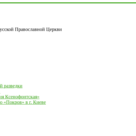
русской Православной Церкви
й разведки
»
ия Ксенофонтская»
 «Покров» в г. Киеве