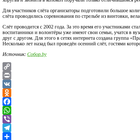
Для участников слёта организаторы подготовили большое коли
слёта проводились соревнования по стрельбе из винтовки, ве
Слёт проводится с 2002 года. За это время его участниками ста
воспитанники и волонтёры уже имеют свои семьи, учатся в вуз
друг с другом. Для этого в сетях интернета создана группа «
Несколько лет назад был проведён осенний слёт, гостями кот
Источник:
Собор.by
Copy
Link
Print
VK
Odnoklassniki
Facebook
WhatsApp
Viber
Telegram