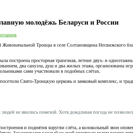
славную молодёжь Беларуси и России
нтариев
той Живоначальной Троицы в селе Солтановщина Несвижского бл
была построена просторная трапезная, летние двух- и одноэтажн
ванием, два санузла, душ и два жилых этажа, организованы игр
кольниками сами участвовали в подобных слётах.
ти посетили Свято-Троицкую церковь и замковый комплекс, и тр
 людей не явились помехой. Хотя дождливая погода не позволила
 построения и поднятия хоругви слёта, а колокольный звон опов
бятам. Заканчивался каждый из дней крестным ходом вокруг тер