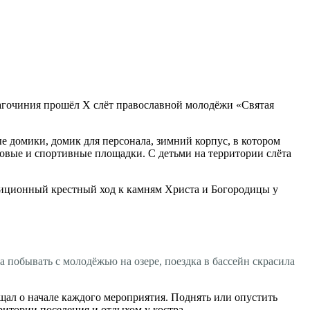
агочиния прошёл Х слёт православной молодёжи «Святая
ые домики, домик для персонала, зимний корпус, в котором
овые и спортивные площадки. С детьми на территории слёта
адиционный крестный ход к камням Христа и Богородицы у
 побывать с молодёжью на озере, поездка в бассейн скрасила
ещал о начале каждого мероприятия. Поднять или опустить
ритории поселения и отдыхом у костра.