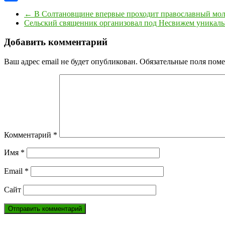
Отправить
←
В Солтановщине впервые проходит православный моло
Сельский священник организовал под Несвижем уникаль
Добавить комментарий
Ваш адрес email не будет опубликован.
Обязательные поля пом
Комментарий
*
Имя
*
Email
*
Сайт