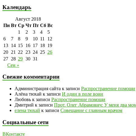
Календарь
Август 2018
Пн
Вт
Ср
Чт
Пт
Сб
Вс
1
2
3
4
5
6
7
8
9
10
11
12
13
14
15
16
17
18
19
20
21
22
23
24
25
26
27
28
29
30
31
Сен »
Свежие комментарии
Администрация сайта
к записи
Распространение помощи
Алёна тюхай
к записи
И один в поле воин
Любовь
к записи
Распространение помощи
Дмитрий
к записи
Прот. Олег Абрамович: У меня два моме
елена тюхай
к записи
Совещание с главным врачом
Социальные сети
ВКонтакте