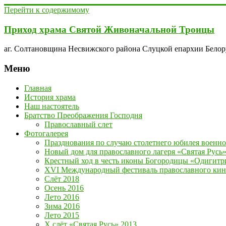
Перейти к содержимому
Приход храма Святой Живоначальной Троицы
аг. Солтановщина Несвижского района Слуцкой епархии Бело
Меню
Главная
История храма
Наш настоятель
Братство Преображения Господня
Православный слет
Фотогалерея
Празднования по случаю столетнего юбилея военно
Новый дом для православного лагеря «Святая Русь
Крестный ход в честь иконы Богородицы «Одигитр
XVI Международный фестиваль православного кино
Слёт 2018
Осень 2016
Лето 2016
Зима 2016
Лето 2015
Х слёт «Святая Русь» 2013