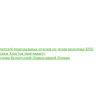
одителей епархиальных отделов по делам молодежи БПЦ
есвиж Христов приглашает»
одежи Белорусской Православной Церкви