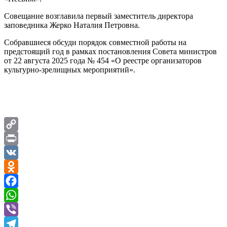
Совещание возглавила первый заместитель директора
заповедника Жерко Наталия Петровна.
Собравшиеся обсуди порядок совместной работы на
предстоящий год в рамках постановления Совета министров
от 22 августа 2025 года № 454 «О реестре организаторов
культурно-зрелищных мероприятий».
Copy
Link
Print
VK
Odnoklassniki
Facebook
WhatsApp
Viber