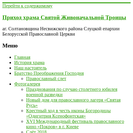
Перейти к содержимому
Приход храма Святой Живоначальной Троицы
аг. Солтановщина Несвижского района Слуцкой епархии
Белорусской Православной Церкви
Меню
Главная
История храма
Наш настоятель
Братство Преображения Господня
Православный слет
Фотогалерея
Празднования по случаю столетнего юбилея
военной разведки
Новый дом для православного лагеря «Святая
Русь»
Крестный ход в честь иконы Богородицы
«Одигитрия Ксенофонтская»
XVI Международный фестиваль православного
кино «Покров» в г. Киеве
Слёт 2018