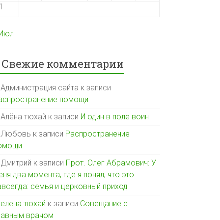
1
 Июл
Свежие комментарии
Администрация сайта
к записи
аспространение помощи
Алёна тюхай
к записи
И один в поле воин
Любовь
к записи
Распространение
омощи
Дмитрий
к записи
Прот. Олег Абрамович: У
еня два момента, где я понял, что это
авсегда: семья и церковный приход
елена тюхай
к записи
Совещание с
лавным врачом