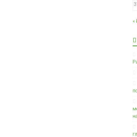
3
«
Р
п
м
н
г