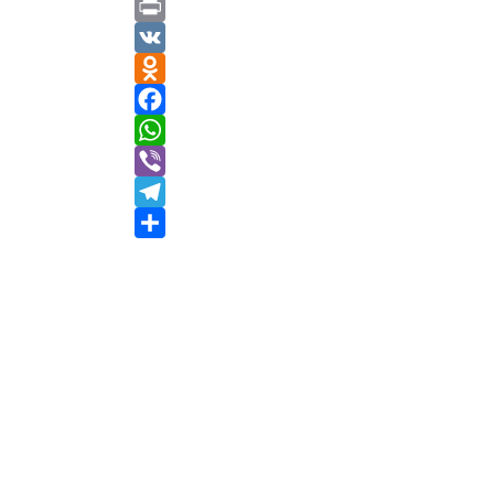
C
o
P
p
r
V
y
i
K
O
L
n
d
F
i
t
n
a
W
n
o
c
h
V
k
k
e
a
i
T
l
b
t
b
e
О
a
o
s
e
l
т
s
o
A
r
e
п
s
k
p
g
р
n
p
r
а
i
a
в
k
m
и
i
т