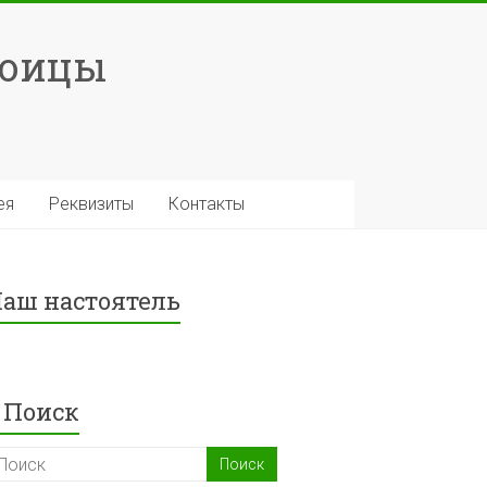
роицы
ея
Реквизиты
Контакты
аш настоятель
Поиск