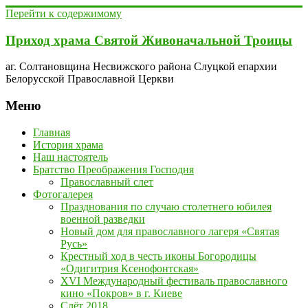
Перейти к содержимому
Приход храма Святой Живоначальной Троицы
аг. Солтановщина Несвижского района Слуцкой епархии
Белорусской Православной Церкви
Меню
Главная
История храма
Наш настоятель
Братство Преображения Господня
Православный слет
Фотогалерея
Празднования по случаю столетнего юбилея
военной разведки
Новый дом для православного лагеря «Святая
Русь»
Крестный ход в честь иконы Богородицы
«Одигитрия Ксенофонтская»
XVI Международный фестиваль православного
кино «Покров» в г. Киеве
Слёт 2018