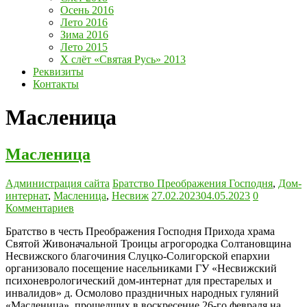
Осень 2016
Лето 2016
Зима 2016
Лето 2015
Х слёт «Святая Русь» 2013
Реквизиты
Контакты
Масленица
Масленица
Администрация сайта
Братство Преображения Господня
,
Дом-
интернат
,
Масленица
,
Несвиж
27.02.2023
04.05.2023
0
Комментариев
Братство в честь Преображения Господня Прихода храма
Святой Живоначальной Троицы агрогородка Солтановщина
Несвижского благочиния Слуцко-Солигорской епархии
организовало посещение насельниками ГУ «Несвижский
психоневрологический дом-интернат для престарелых и
инвалидов» д. Осмолово праздничных народных гуляний
«Масленица», прошедших в воскресение 26-го февраля на