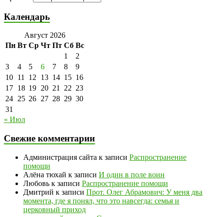
Календарь
Август 2026
Пн
Вт
Ср
Чт
Пт
Сб
Вс
1
2
3
4
5
6
7
8
9
10
11
12
13
14
15
16
17
18
19
20
21
22
23
24
25
26
27
28
29
30
31
« Июл
Свежие комментарии
Администрация сайта
к записи
Распространение
помощи
Алёна тюхай
к записи
И один в поле воин
Любовь
к записи
Распространение помощи
Дмитрий
к записи
Прот. Олег Абрамович: У меня два
момента, где я понял, что это навсегда: семья и
церковный приход