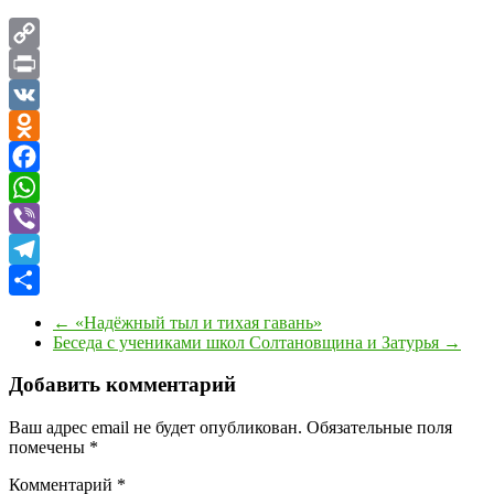
Copy
Link
Print
VK
Odnoklassniki
Facebook
WhatsApp
Viber
Telegram
Отправить
←
«Надёжный тыл и тихая гавань»
Беседа с учениками школ Солтановщина и Затурья
→
Добавить комментарий
Ваш адрес email не будет опубликован.
Обязательные поля
помечены
*
Комментарий
*