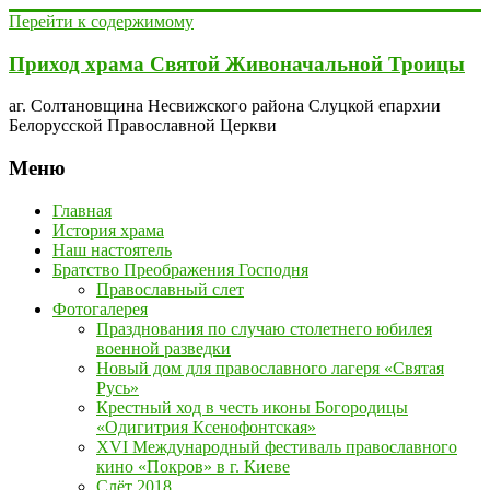
Перейти к содержимому
Приход храма Святой Живоначальной Троицы
аг. Солтановщина Несвижского района Слуцкой епархии
Белорусской Православной Церкви
Меню
Главная
История храма
Наш настоятель
Братство Преображения Господня
Православный слет
Фотогалерея
Празднования по случаю столетнего юбилея
военной разведки
Новый дом для православного лагеря «Святая
Русь»
Крестный ход в честь иконы Богородицы
«Одигитрия Ксенофонтская»
XVI Международный фестиваль православного
кино «Покров» в г. Киеве
Слёт 2018