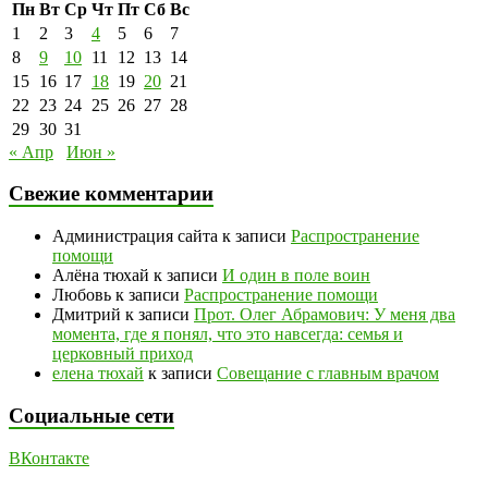
Пн
Вт
Ср
Чт
Пт
Сб
Вс
1
2
3
4
5
6
7
8
9
10
11
12
13
14
15
16
17
18
19
20
21
22
23
24
25
26
27
28
29
30
31
« Апр
Июн »
Свежие комментарии
Администрация сайта
к записи
Распространение
помощи
Алёна тюхай
к записи
И один в поле воин
Любовь
к записи
Распространение помощи
Дмитрий
к записи
Прот. Олег Абрамович: У меня два
момента, где я понял, что это навсегда: семья и
церковный приход
елена тюхай
к записи
Совещание с главным врачом
Социальные сети
ВКонтакте