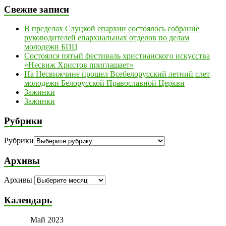
Свежие записи
В пределах Слуцкой епархии состоялось собрание
руководителей епархиальных отделов по делам
молодежи БПЦ
Состоялся пятый фестиваль христианского искусства
«Несвиж Христов приглашает»
На Несвижчине прошел Всебелорусский летний слет
молодежи Белорусской Православной Церкви
Зажинки
Зажинки
Рубрики
Рубрики
Архивы
Архивы
Календарь
Май 2023