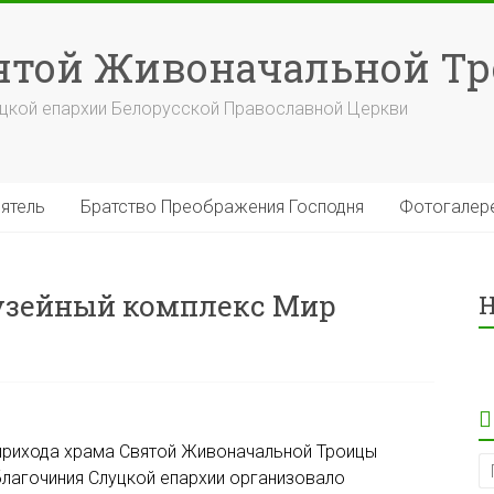
вятой Живоначальной Т
уцкой епархии Белорусской Православной Церкви
ятель
Братство Преображения Господня
Фотогалер
узейный комплекс Мир
Н
прихода храма Святой Живоначальной Троицы
лагочиния Слуцкой епархии организовало