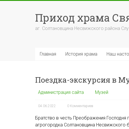
Перейти
к
Приход храма С
содержимому
аг. Солтановщина Несвижского района Сл
Главная
История храма
Наш насто
Поездка-экскурсия в М
Администрация сайта
Музей
04.06.2022
0 Комментариев
Братство в честь Преображения Господня 
агрогородка Солтановщина Несвижского б