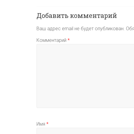
n
p
r
а
i
a
в
Добавить комментарий
k
m
и
Ваш адрес email не будет опубликован.
Обя
i
т
ь
Комментарий
*
Имя
*