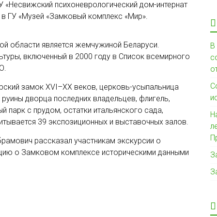
У «Несвижский психоневрологический дом-интернат
 в ГУ «Музей «Замковый комплекс «Мир».
ой области является жемчужиной Беларуси.
В
ьтуры, включенный в 2000 году в Список всемирного
с
О.
о
С
рский замок XVI–XX веков, церковь-усыпальница
и
 руины дворца последних владельцев, флигель,
й парк с прудом, остатки итальянского сада,
Н
итывается 39 экспозиционных и выставочных залов.
л
П
брамович рассказал участникам экскурсии о
ацию о Замковом комплексе историческими данными
З
З