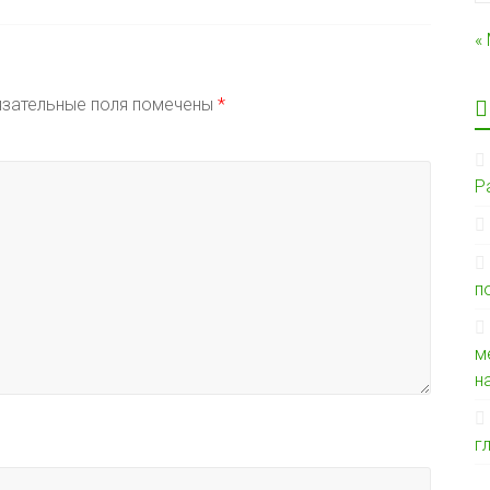
«
зательные поля помечены
*
Р
п
м
н
г