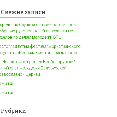
Свежие записи
 пределах Слуцкой епархии состоялось
обрание руководителей епархиальных
тделов по делам молодежи БПЦ
остоялся пятый фестиваль христианского
скусства «Несвиж Христов приглашает»
а Несвижчине прошел Всебелорусский
етний слет молодежи Белорусской
равославной Церкви
ажинки
ажинки
Рубрики