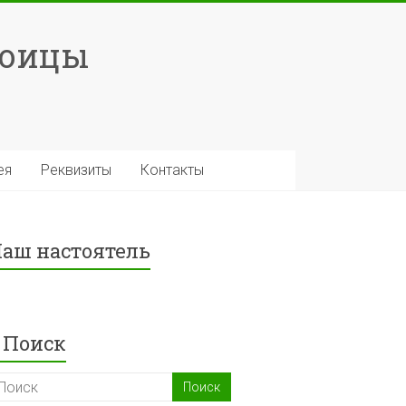
роицы
ея
Реквизиты
Контакты
аш настоятель
Поиск