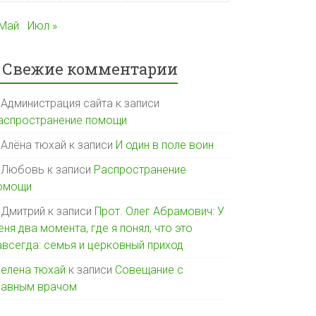
 Май
Июл »
Свежие комментарии
Администрация сайта
к записи
аспространение помощи
Алёна тюхай
к записи
И один в поле воин
Любовь
к записи
Распространение
омощи
Дмитрий
к записи
Прот. Олег Абрамович: У
еня два момента, где я понял, что это
авсегда: семья и церковный приход
елена тюхай
к записи
Совещание с
лавным врачом