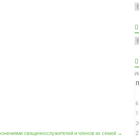
Р
А
И
П
6
1
2
онениями священнослужителей и членов их семей
→
2