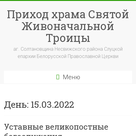
Перейти
к
Приход храма Святой
содержимому
Живоначальной
Троицы
аг. Солтановщина Несвижского района Слуцкой
епархии Белорусской Православной Церкви
Меню
День:
15.03.2022
Уставные великопостные