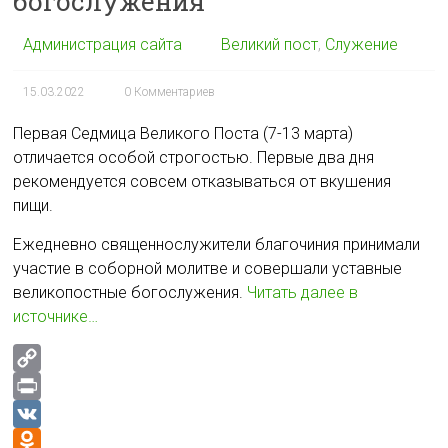
богослужения
Администрация сайта
Великий пост
,
Служение
15.03.2022
0 Комментариев
Первая Седмица Великого Поста (7-13 марта)
отличается особой строгостью. Первые два дня
рекомендуется совсем отказываться от вкушения
пищи.
Ежедневно священнослужители благочиния принимали
участие в соборной молитве и совершали уставные
великопостные богослужения.
Читать далее в
источнике…
C
o
P
p
r
V