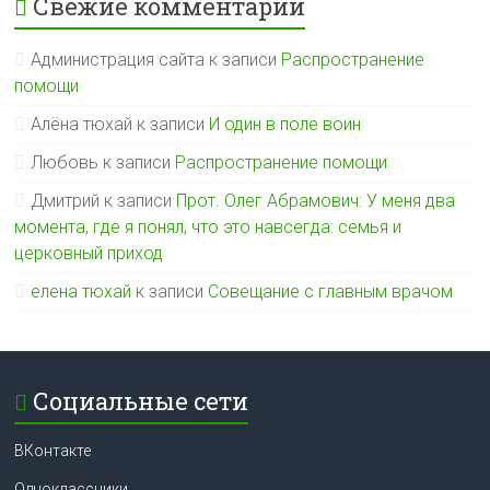
Свежие комментарии
Администрация сайта
к записи
Распространение
помощи
Алёна тюхай
к записи
И один в поле воин
Любовь
к записи
Распространение помощи
Дмитрий
к записи
Прот. Олег Абрамович: У меня два
момента, где я понял, что это навсегда: семья и
церковный приход
елена тюхай
к записи
Совещание с главным врачом
Социальные сети
ВКонтакте
Одноклассники