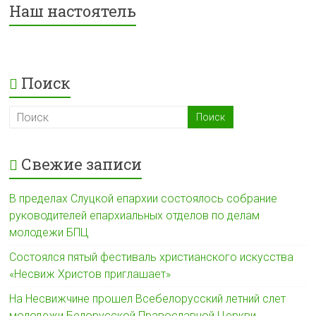
Наш настоятель
s
o
A
r
e
п
s
k
p
g
р
n
p
r
а
i
a
в
Поиск
k
m
и
i
т
ь
Свежие записи
В пределах Слуцкой епархии состоялось собрание
руководителей епархиальных отделов по делам
молодежи БПЦ
Состоялся пятый фестиваль христианского искусства
«Несвиж Христов приглашает»
На Несвижчине прошел Всебелорусский летний слет
молодежи Белорусской Православной Церкви