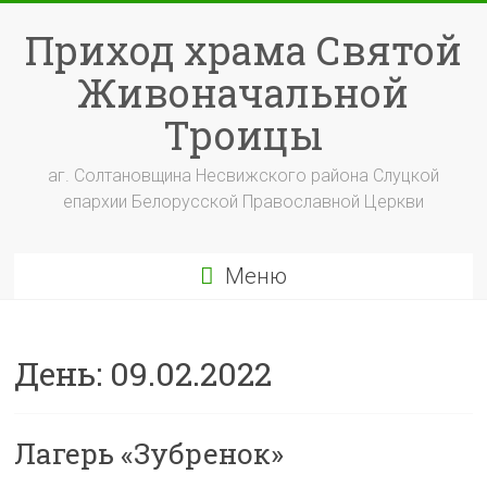
Перейти
к
Приход храма Святой
содержимому
Живоначальной
Троицы
аг. Солтановщина Несвижского района Слуцкой
епархии Белорусской Православной Церкви
Меню
День:
09.02.2022
Лагерь «Зубренок»