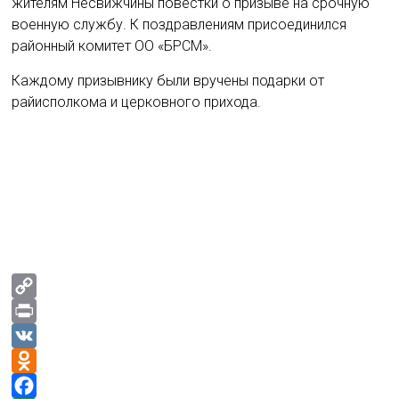
жителям Несвижчины повестки о призыве на срочную
военную службу. К поздравлениям присоединился
районный комитет ОО «БРСМ».
Каждому призывнику были вручены подарки от
райисполкома и церковного прихода.
C
o
P
p
r
V
y
i
K
O