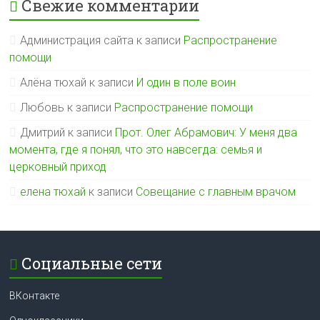
Свежие комментарии
Администрация сайта
к записи
Распространение
помощи
Алёна тюхай
к записи
И один в поле воин
Любовь
к записи
Распространение помощи
Дмитрий
к записи
Прот. Олег Абрамович: У меня два
момента, где я понял, что это навсегда: семья и
церковный приход
елена тюхай
к записи
Совещание с главным врачом
Социальные сети
ВКонтакте