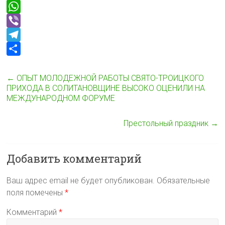
L
n
d
F
i
t
n
a
W
n
o
c
h
V
k
k
e
a
i
T
l
b
t
b
e
О
a
o
s
e
l
т
←
ОПЫТ МОЛОДЕЖНОЙ РАБОТЫ СВЯТО-ТРОИЦКОГО
ПРИХОДА В СОЛИТАНОВЩИНЕ ВЫСОКО ОЦЕНИЛИ НА
s
o
A
r
e
п
МЕЖДУНАРОДНОМ ФОРУМЕ
s
k
p
g
р
n
p
r
а
Престольный праздник
→
i
a
в
k
m
и
Добавить комментарий
i
т
ь
Ваш адрес email не будет опубликован.
Обязательные
поля помечены
*
Комментарий
*