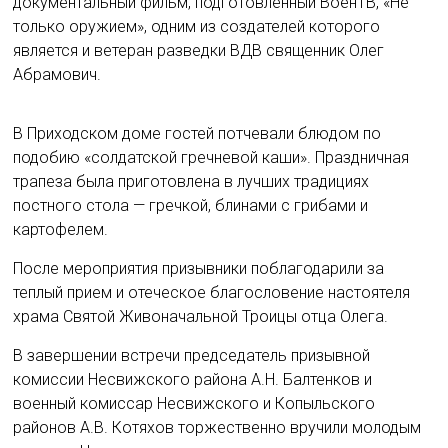
документальный фильм, подготовленный ВоенТВ, «Не
только оружием», одним из создателей которого
является и ветеран разведки ВДВ священник Олег
Абрамович.
В Приходском доме гостей потчевали блюдом по
подобию «солдатской гречневой каши». Праздничная
трапеза была приготовлена в лучших традициях
постного стола — гречкой, блинами с грибами и
картофелем.
После мероприятия призывники поблагодарили за
теплый прием и отеческое благословение настоятеля
храма Святой Живоначальной Троицы отца Олега.
В завершении встречи председатель призывной
комиссии Несвижского района А.Н. Балтенков и
военный комиссар Несвижского и Копыльского
районов А.В. Котяхов торжественно вручили молодым