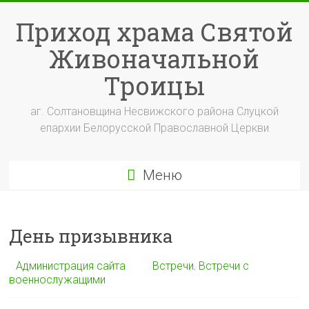
Перейти
к
Приход храма Святой
содержимому
Живоначальной
Троицы
аг. Солтановщина Несвижского района Слуцкой
епархии Белорусской Православной Церкви
Меню
День призывника
Администрация сайта
Встречи
,
Встречи с
военнослужащими