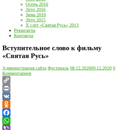
Осень 2016
Лето 2016
Зима 2016
Лето 2015
Х слёт «Святая Русь» 2013
Реквизиты
Контакты
Вступительное слово к фильму
«Святая Русь»
Администрация сайта
Фестиваль
08.12.2020
09.12.2020
0
Комментариев
Copy
Link
Print
VK
Odnoklassniki
Facebook
WhatsApp