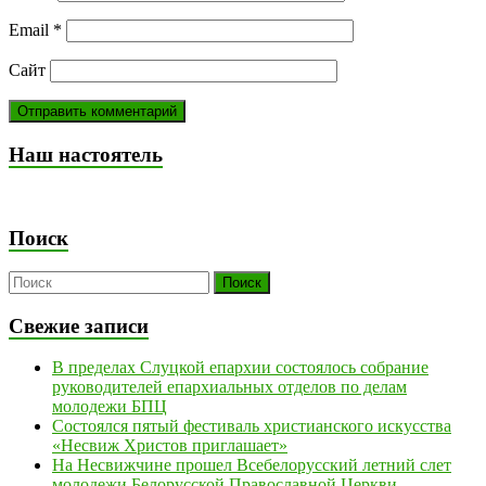
Email
*
Сайт
Наш настоятель
Поиск
Свежие записи
В пределах Слуцкой епархии состоялось собрание
руководителей епархиальных отделов по делам
молодежи БПЦ
Состоялся пятый фестиваль христианского искусства
«Несвиж Христов приглашает»
На Несвижчине прошел Всебелорусский летний слет
молодежи Белорусской Православной Церкви