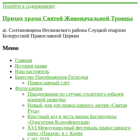
Перейти к содержимому
Приход храма Святой Живоначальной Троицы
аг. Солтановщина Несвижского района Слуцкой епархии
Белорусской Православной Церкви
Меню
Главная
История храма
Наш настоятель
Братство Преображения Господня
Православный слет
Фотогалерея
Празднования по случаю столетнего юбилея
военной разведки
Новый дом для православного лагеря «Святая
Русь»
Крестный ход в честь иконы Богородицы
«Одигитрия Ксенофонтская»
XVI Международный фестиваль православного
кино «Покров» в г. Киеве
Слёт 2018