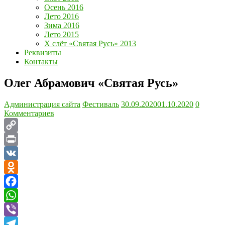
Осень 2016
Лето 2016
Зима 2016
Лето 2015
Х слёт «Святая Русь» 2013
Реквизиты
Контакты
Олег Абрамович «Святая Русь»
Администрация сайта
Фестиваль
30.09.2020
01.10.2020
0
Комментариев
Copy
Link
Print
VK
Odnoklassniki
Facebook
WhatsApp
Viber