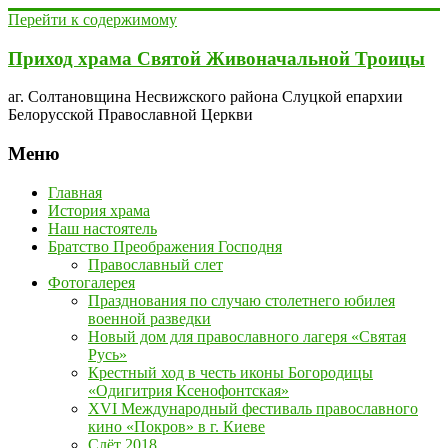
Перейти к содержимому
Приход храма Святой Живоначальной Троицы
аг. Солтановщина Несвижского района Слуцкой епархии
Белорусской Православной Церкви
Меню
Главная
История храма
Наш настоятель
Братство Преображения Господня
Православный слет
Фотогалерея
Празднования по случаю столетнего юбилея
военной разведки
Новый дом для православного лагеря «Святая
Русь»
Крестный ход в честь иконы Богородицы
«Одигитрия Ксенофонтская»
XVI Международный фестиваль православного
кино «Покров» в г. Киеве
Слёт 2018