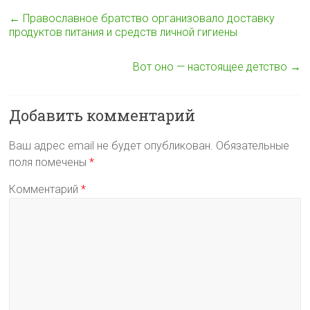
a
o
s
e
l
т
←
Православное братство организовало доставку
продуктов питания и средств личной гигиены
s
o
A
r
e
п
s
k
p
g
р
Вот оно — настоящее детство
→
n
p
r
а
i
a
в
Добавить комментарий
k
m
и
i
т
Ваш адрес email не будет опубликован.
Обязательные
ь
поля помечены
*
Комментарий
*