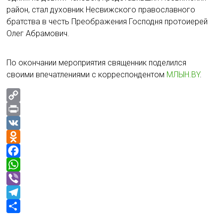
район, стал духовник Несвижского православного
братства в честь Преображения Господня протоиерей
Олег Абрамович.
По окончании мероприятия священник поделился
своими впечатлениями с корреспондентом
МЛЫН.BY
.
C
o
P
p
r
V
y
i
K
O
L
n
d
F
i
t
n
a
W
n
o
c
h
V
k
k
e
a
i
T
l
b
t
b
e
О