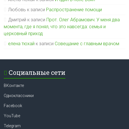
Любовь
к записи
Распространение помощи
Дмитрий
к записи
Прот. Олег Абрамович: У меня два
момента, где я понял, что это навсегда: семья и
церковный приход
елена тюхай
к записи
Совещание с главным врачом
Социальные сети
ВКонтакте
Одноклассники
Facebook
YouTube
Telegram