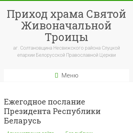
Перейти
к
Приход храма Святой
содержимому
Живоначальной
Троицы
аг. Солтановщина Несвижского района Слуцкой
епархии Белорусской Православной Церкви
Меню
Ежегодное послание
Президента Республики
Беларусь