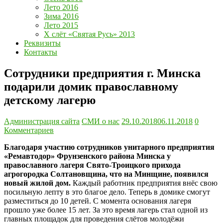
Лето 2016
Зима 2016
Лето 2015
Х слёт «Святая Русь» 2013
Реквизиты
Контакты
Сотрудники предприятия г. Минска
подарили домик православному
детскому лагерю
Администрация сайта
СМИ о нас
29.10.2018
06.11.2018
0
Комментариев
Благодаря участию сотрудников унитарного предприятия
«Ремавтодор» Фрунзенского района Минска у
православного лагеря Свято-Троицкого прихода
агрогородка Солтановщина, что на Минщине, появился
новый жилой дом.
Каждый работник предприятия внёс свою
посильную лепту в это благое дело. Теперь в домике смогут
разместиться до 10 детей. С момента основания лагеря
прошло уже более 15 лет. За это время лагерь стал одной из
главных площадок для проведения слётов молодёжи