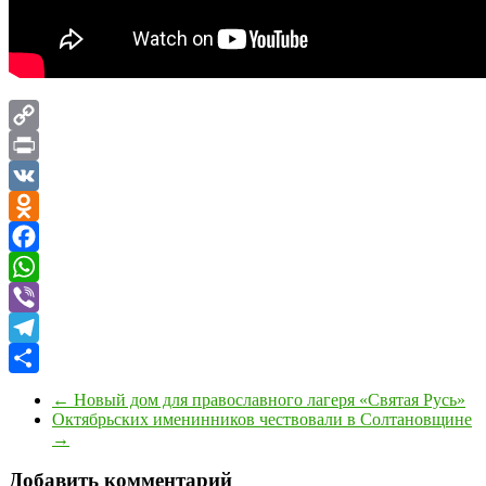
Copy
Link
Print
VK
Odnoklassniki
Facebook
WhatsApp
Viber
Telegram
Отправить
←
Новый дом для православного лагеря «Святая Русь»
Октябрьских именинников чествовали в Солтановщине
→
Добавить комментарий