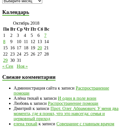
Архивы
Календарь
Октябрь 2018
Пн
Вт
Ср
Чт
Пт
Сб
Вс
1
2
3
4
5
6
7
8
9
10
11
12
13
14
15
16
17
18
19
20
21
22
23
24
25
26
27
28
29
30
31
« Сен
Ноя »
Свежие комментарии
Администрация сайта
к записи
Распространение
помощи
Алёна тюхай
к записи
И один в поле воин
Любовь
к записи
Распространение помощи
Дмитрий
к записи
Прот. Олег Абрамович: У меня два
момента, где я понял, что это навсегда: семья и
церковный приход
елена тюхай
к записи
Совещание с главным врачом