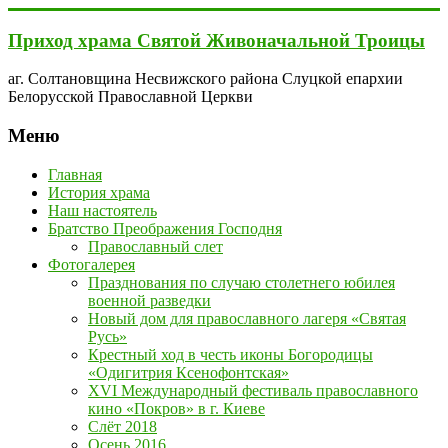
Перейти
к
Приход храма Святой Живоначальной Троицы
содержимому
аг. Солтановщина Несвижского района Слуцкой епархии
Белорусской Православной Церкви
Меню
Главная
История храма
Наш настоятель
Братство Преображения Господня
Православный слет
Фотогалерея
Празднования по случаю столетнего юбилея
военной разведки
Новый дом для православного лагеря «Святая
Русь»
Крестный ход в честь иконы Богородицы
«Одигитрия Ксенофонтская»
XVI Международный фестиваль православного
кино «Покров» в г. Киеве
Слёт 2018
Осень 2016