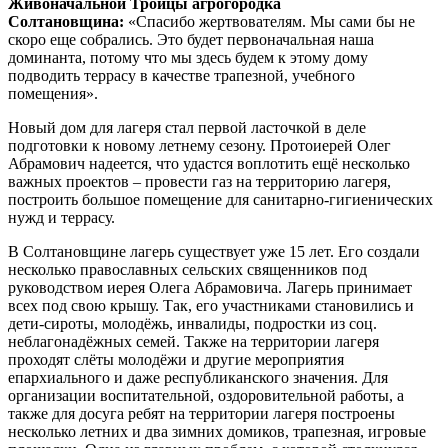
Живоначальной Троицы агрогородка
Солтановщина:
«Спасибо жертвователям. Мы сами бы не
скоро еще собрались. Это будет первоначальная наша
доминанта, потому что мы здесь будем к этому дому
подводить террасу в качестве трапезной, учебного
помещения».
Новый дом для лагеря стал первой ласточкой в деле
подготовки к новому летнему сезону. Протоиерей Олег
Абрамович надеется, что удастся воплотить ещё несколько
важных проектов – провести газ на территорию лагеря,
построить большое помещение для санитарно-гигиенических
нужд и террасу.
В Солтановщине лагерь существует уже 15 лет. Его создали
несколько православных сельских священников под
руководством иерея Олега Абрамовича. Лагерь принимает
всех под свою крышу. Так, его участниками становились и
дети-сироты, молодёжь, инвалиды, подростки из соц.
неблагонадёжных семей. Также на территории лагеря
проходят слёты молодёжи и другие мероприятия
епархиального и даже республиканского значения. Для
организации воспитательной, оздоровительной работы, а
также для досуга ребят на территории лагеря построены
несколько летних и два зимних домиков, трапезная, игровые